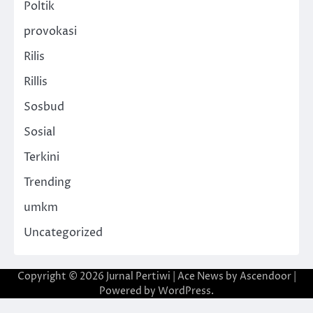
Poltik
provokasi
Rilis
Rillis
Sosbud
Sosial
Terkini
Trending
umkm
Uncategorized
Copyright © 2026
Jurnal Pertiwi
| Ace News by
Ascendoor
|
Powered by
WordPress
.