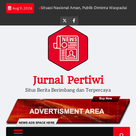
Skip
 Persatuan
Situasi Nasional Aman, Publik Diminta Waspadai Provokasi Jel
Aug 9, 2026
to
content
Twitter
facebook
Jurnal Pertiwi
Situs Berita Berimbang dan Terpercaya