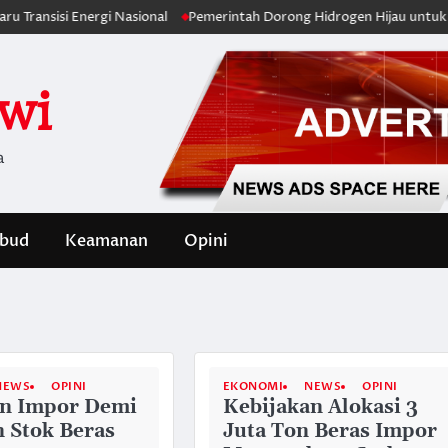
sisi Energi Nasional
Pemerintah Dorong Hidrogen Hijau untuk Dukung 
iwi
a
bud
Keamanan
Opini
NEWS
OPINI
EKONOMI
NEWS
OPINI
an Impor Demi
Kebijakan Alokasi 3
 Stok Beras
Juta Ton Beras Impor