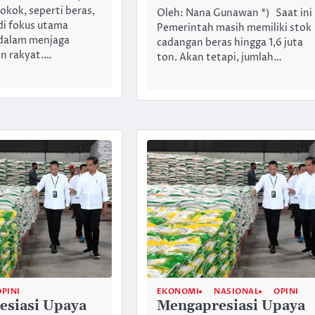
kok, seperti beras,
Oleh: Nana Gunawan *) Saat ini
di fokus utama
Pemerintah masih memiliki stok
dalam menjaga
cadangan beras hingga 1,6 juta
an rakyat.…
ton. Akan tetapi, jumlah…
OPINI
EKONOMI
NASIONAL
OPINI
esiasi Upaya
Mengapresiasi Upaya