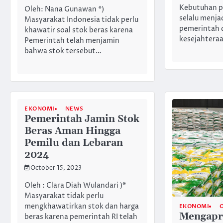
Kebutuhan po
Oleh: Nana Gunawan *)
selalu menja
Masyarakat Indonesia tidak perlu
pemerintah 
khawatir soal stok beras karena
kesejahtera
Pemerintah telah menjamin
bahwa stok tersebut…
EKONOMI
NEWS
Pemerintah Jamin Stok
Beras Aman Hingga
Pemilu dan Lebaran
2024
October 15, 2023
Oleh : Clara Diah Wulandari )*
Masyarakat tidak perlu
mengkhawatirkan stok dan harga
EKONOMI
Mengapr
beras karena pemerintah RI telah