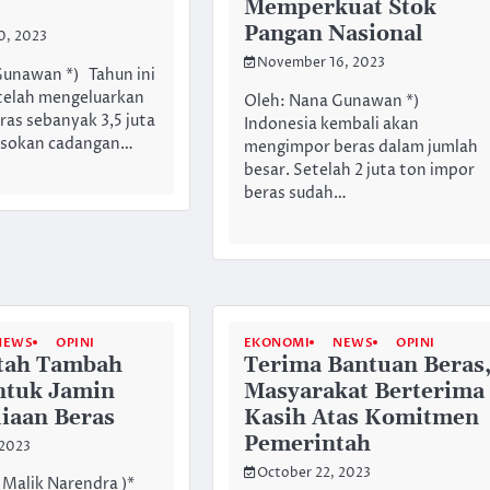
Memperkuat Stok
Pangan Nasional
0, 2023
November 16, 2023
Gunawan *) Tahun ini
telah mengeluarkan
Oleh: Nana Gunawan *)
ras sebanyak 3,5 juta
Indonesia kembali akan
asokan cadangan…
mengimpor beras dalam jumlah
besar. Setelah 2 juta ton impor
beras sudah…
NEWS
OPINI
EKONOMI
NEWS
OPINI
tah Tambah
Terima Bantuan Beras
ntuk Jamin
Masyarakat Berterima
iaan Beras
Kasih Atas Komitmen
Pemerintah
 2023
October 22, 2023
 Malik Narendra )*