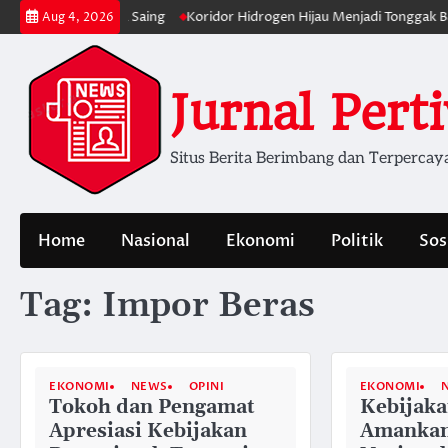
Skip
ih dan Berdaya Saing
Koridor Hidrogen Hijau Menjadi Tonggak Baru Tran
Aug 4, 2026
to
content
Jurnal Pert
Situs Berita Berimbang dan Terpercay
Home
Nasional
Ekonomi
Politik
Sos
Tag:
Impor Beras
EKONOMI
NEWS
OPINI
EKONOMI
Tokoh dan Pengamat
Kebijak
Apresiasi Kebijakan
Amankan