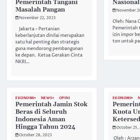
Pemerintah Tangani
Nasional
Masalah Pangan
November 2
November 22, 2023
Oleh: Nana 
Pemerintah 
Jakarta – Pertanian
izin impor be
keberlanjutan dinilai merupakan
ton untuk p
satu hal penting dan strategis
guna mendorong pembangunan
ke depan. Ketua Gerakan Cinta
NKRI…
EKONOMI
NEWS
OPINI
EKONOMI
Pemerintah Jamin Stok
Pemerin
Beras di Seluruh
Kuota U
Indonesia Aman
Ketersed
Hingga Tahun 2024
October 25,
October 28, 2023
Oleh : Arzan