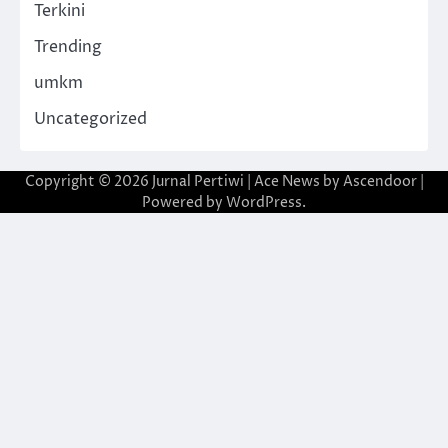
Terkini
Trending
umkm
Uncategorized
Copyright © 2026
Jurnal Pertiwi
| Ace News by
Ascendoor
|
Powered by
WordPress
.