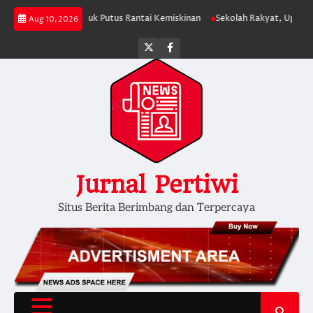
Skip
si APBN untuk Putus Rantai Kemiskinan
Sekolah Rakyat, Upaya Negara M
Aug 10, 2026
to
content
Twitter
facebook
Jurnal Pertiwi
Situs Berita Berimbang dan Terpercaya