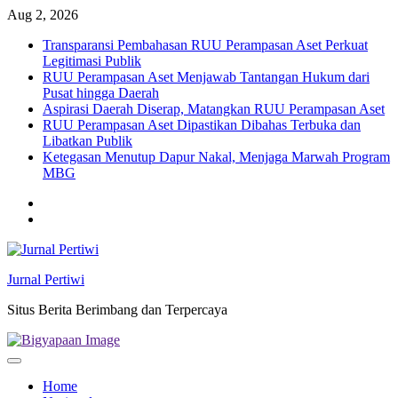
Skip
Aug 2, 2026
to
Transparansi Pembahasan RUU Perampasan Aset Perkuat
content
Legitimasi Publik
RUU Perampasan Aset Menjawab Tantangan Hukum dari
Pusat hingga Daerah
Aspirasi Daerah Diserap, Matangkan RUU Perampasan Aset
RUU Perampasan Aset Dipastikan Dibahas Terbuka dan
Libatkan Publik
Ketegasan Menutup Dapur Nakal, Menjaga Marwah Program
MBG
Twitter
facebook
Jurnal Pertiwi
Situs Berita Berimbang dan Terpercaya
Home