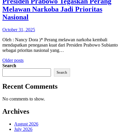
Presiden Prabowo Tegaskan Perang
Melawan Narkoba Jadi Prioritas
Nasional
October 31, 2025
Oleh : Nancy Dora )* Perang melawan narkoba kembali
mendapatkan penegasan kuat dari Presiden Prabowo Subianto
sebagai prioritas nasional yang…
Posts
Older posts
Search
navigation
Search
Recent Comments
No comments to show.
Archives
August 2026
July 2026