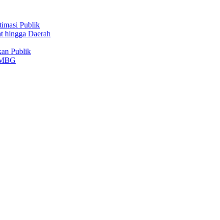
imasi Publik
t hingga Daerah
an Publik
m MBG