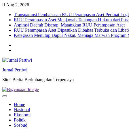
Skip
Aug 2, 2026
to
Transparansi Pembahasan RUU Perampasan Aset Perkuat Legit
content
RUU Perampasan Aset Menjawab Tantangan Hukum dari Pusa
Aspirasi Daerah Diserap, Matangkan RUU Perampasan Aset
RUU Perampasan Aset Dipastikan Dibahas Terbuka dan Libatk
Ketegasan Menutup Dapur Nakal, Menjaga Marwah Progra
Twitter
facebook
Jurnal Pertiwi
Situs Berita Berimbang dan Terpercaya
Home
Nasional
Ekonomi
Politik
Sosbud