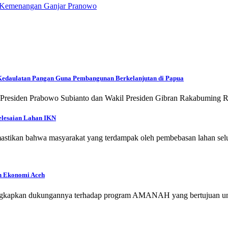
n Kemenangan Ganjar Pranowo
 Kedaulatan Pangan Guna Pembangunan Berkelanjutan di Papua
n Presiden Prabowo Subianto dan Wakil Presiden Gibran Rakabuming
elesaian Lahan IKN
tikan bahwa masyarakat yang terdampak oleh pembebasan lahan selu
 Ekonomi Aceh
gungkapkan dukungannya terhadap program AMANAH yang bertujuan