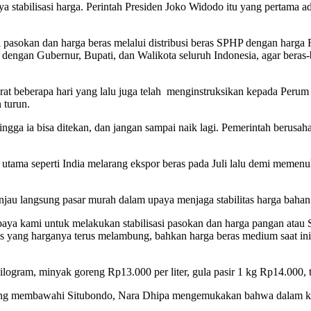
a stabilisasi harga. Perintah Presiden Joko Widodo itu yang pertama ada
si pasokan dan harga beras melalui distribusi beras SPHP dengan harg
dengan Gubernur, Bupati, dan Walikota seluruh Indonesia, agar beras-
 beberapa hari yang lalu juga telah menginstruksikan kepada Perum Bu
 turun.
ingga ia bisa ditekan, dan jangan sampai naik lagi. Pemerintah berusah
 utama seperti India melarang ekspor beras pada Juli lalu demi memen
njau langsung pasar murah dalam upaya menjaga stabilitas harga bah
a kami untuk melakukan stabilisasi pasokan dan harga pangan atau SP
ras yang harganya terus melambung, bahkan harga beras medium saat 
ilogram, minyak goreng Rp13.000 per liter, gula pasir 1 kg Rp14.000,
ng membawahi Situbondo, Nara Dhipa mengemukakan bahwa dalam keg