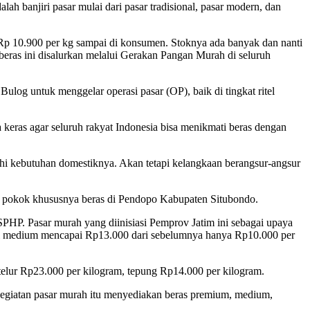
lah banjiri pasar mulai dari pasar tradisional, pasar modern, dan
a Rp 10.900 per kg sampai di konsumen. Stoknya ada banyak dan nanti
beras ini disalurkan melalui Gerakan Pangan Murah di seluruh
log untuk menggelar operasi pasar (OP), baik di tingkat ritel
a keras agar seluruh rakyat Indonesia bisa menikmati beras dengan
uhi kebutuhan domestiknya. Akan tetapi kelangkaan berangsur-angsur
an pokok khususnya beras di Pendopo Kabupaten Situbondo.
HP. Pasar murah yang diinisiasi Pemprov Jatim ini sebagai upaya
ini medium mencapai Rp13.000 dari sebelumnya hanya Rp10.000 per
 telur Rp23.000 per kilogram, tepung Rp14.000 per kilogram.
iatan pasar murah itu menyediakan beras premium, medium,