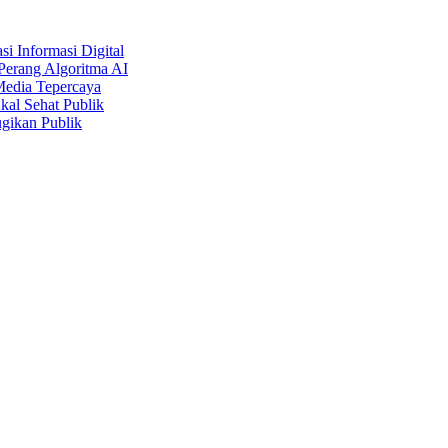
i Informasi Digital
Perang Algoritma AI
Media Tepercaya
kal Sehat Publik
gikan Publik