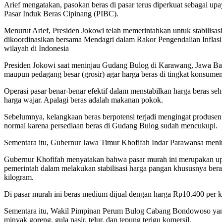
Arief mengatakan, pasokan beras di pasar terus diperkuat sebagai upay
Pasar Induk Beras Cipinang (PIBC).
Menurut Arief, Presiden Jokowi telah memerintahkan untuk stabilisa
dikoordinasikan bersama Mendagri dalam Rakor Pengendalian Inflasi 
wilayah di Indonesia
Presiden Jokowi saat meninjau Gudang Bulog di Karawang, Jawa Barat
maupun pedagang besar (grosir) agar harga beras di tingkat konsumen
Operasi pasar benar-benar efektif dalam menstabilkan harga beras seh
harga wajar. Apalagi beras adalah makanan pokok.
Sebelumnya, kelangkaan beras berpotensi terjadi mengingat produsen
normal karena persediaan beras di Gudang Bulog sudah mencukupi.
Sementara itu, Gubernur Jawa Timur Khofifah Indar Parawansa meni
Gubernur Khofifah menyatakan bahwa pasar murah ini merupakan upay
pemerintah dalam melakukan stabilisasi harga pangan khususnya be
kilogram.
Di pasar murah ini beras medium dijual dengan harga Rp10.400 per k
Sementara itu, Wakil Pimpinan Perum Bulog Cabang Bondowoso ya
minyak goreng, gula pasir, telur, dan tepung terigu komersil.