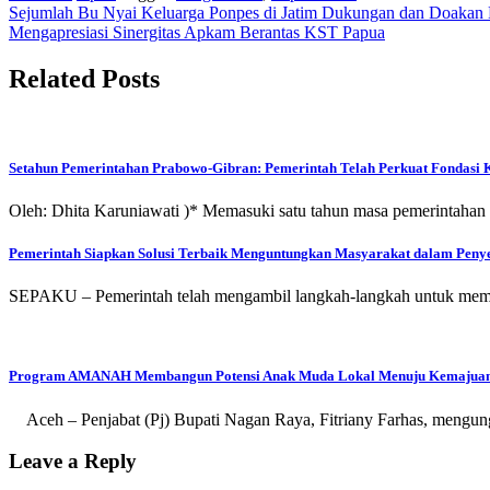
Post
Sejumlah Bu Nyai Keluarga Ponpes di Jatim Dukungan dan Doaka
Mengapresiasi Sinergitas Apkam Berantas KST Papua
navigation
Related Posts
Setahun Pemerintahan Prabowo-Gibran: Pemerintah Telah Perkuat Fondasi
Oleh: Dhita Karuniawati )* Memasuki satu tahun masa pemerintaha
Pemerintah Siapkan Solusi Terbaik Menguntungkan Masyarakat dalam Peny
SEPAKU – Pemerintah telah mengambil langkah-langkah untuk memas
Program AMANAH Membangun Potensi Anak Muda Lokal Menuju Kemajuan
Aceh – Penjabat (Pj) Bupati Nagan Raya, Fitriany Farhas, men
Leave a Reply