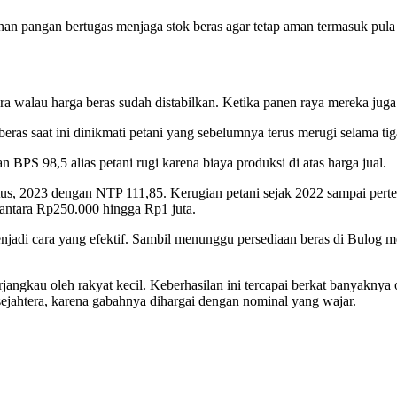
n pangan bertugas menjaga stok beras agar tetap aman termasuk pula 
era walau harga beras sudah distabilkan. Ketika panen raya mereka juga
s saat ini dinikmati petani yang sebelumnya terus merugi selama tiga
n BPS 98,5 alias petani rugi karena biaya produksi di atas harga jual.
stus, 2023 dengan NTP 111,85. Kerugian petani sejak 2022 sampai pert
r antara Rp250.000 hingga Rp1 juta.
njadi cara yang efektif. Sambil menunggu persediaan beras di Bulog 
rjangkau oleh rakyat kecil. Keberhasilan ini tercapai berkat banyaknya
ejahtera, karena gabahnya dihargai dengan nominal yang wajar.