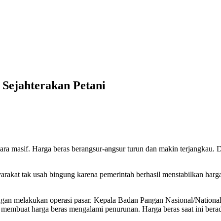
 Sejahterakan Petani
cara masif. Harga beras berangsur-angsur turun dan makin terjangkau. D
akat tak usah bingung karena pemerintah berhasil menstabilkan harga 
h dengan melakukan operasi pasar. Kepala Badan Pangan Nasional/Natio
t membuat harga beras mengalami penurunan. Harga beras saat ini bera