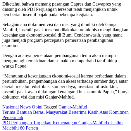
Diketahui bahwa memang pasangan Capres dan Cawapres yang
diusung oleh PDI Perjuangan tersebut telah menjanjikan untuk
pemberian insentif pajak pada beberapa kegiatan.
Sebagaimana dokumen visi dan misi yang dimiliki oleh Ganjar-
Mahfud, insentif pajak tersebut dilakukan untuk bisa menghilangkan
kesenjangan ekonomiu-sosial di Bumi Cenderawasih, yang mana
juga menjadi program percepatan pemerataan pembangunan
ekonomi.
Dengan adanya pemerataan pembangunan tentu akan mampu
mengurangi kemiskinan dan semakin memperbaiki taraf hidup
warga Papua.
“Mengurangi kesenjangan ekonomi-sosial karena perbedaan dalam
pertumbuhan, pengembangan dan akses terhadap sumber daya antar
daerah melalui redistribusi sumber daya, investasi infrastruktur,
insentif pajak ayau dukungan keuangan khusus untuk Papua,” bunyi
dokumen visi dan misi Ganjar-Mahfud.
Nasional
News
Opini
Tagged
Ganjar-Mahfud
Post
Terima Bantuan Beras, Masyarakat Berterima Kasih Atas Komitmen
Pemerintah
navigation
PDI Perjuangan Targetkan Kemenangan Ganjar-Mahfud di Jatim
Melebihi 60 Persen