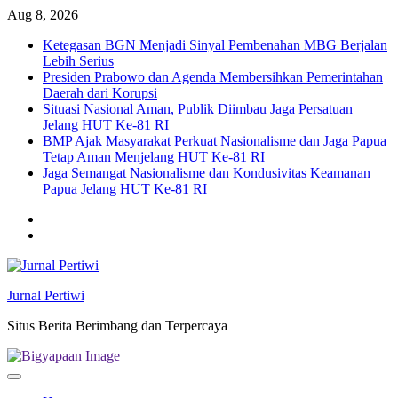
Skip
Aug 8, 2026
to
Ketegasan BGN Menjadi Sinyal Pembenahan MBG Berjalan
content
Lebih Serius
Presiden Prabowo dan Agenda Membersihkan Pemerintahan
Daerah dari Korupsi
Situasi Nasional Aman, Publik Diimbau Jaga Persatuan
Jelang HUT Ke-81 RI
BMP Ajak Masyarakat Perkuat Nasionalisme dan Jaga Papua
Tetap Aman Menjelang HUT Ke-81 RI
Jaga Semangat Nasionalisme dan Kondusivitas Keamanan
Papua Jelang HUT Ke-81 RI
Twitter
facebook
Jurnal Pertiwi
Situs Berita Berimbang dan Terpercaya