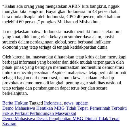
“Kalau ada orang yang mengatakan APBN kita bangkrut, nggak
mungkin kita bangkrut. Bayangkan Indonesia ini 43 persen batu
bara dunia disuplai oleh Indonesia, CPO 40 persen, nikel bahkan
melebihi 60 persen,” pungkas Mukhamad Misbakhun.
Ia menjelaskan bahwa Indonesia masih memiliki fondasi ekonomi
yang kuat, didukung oleh kekayaan sumber daya alam, posisi
strategis dalam perdagangan global, serta berbagai indikator
ekonomi yang tetap terjaga di tengah ketidakpastian dunia.
Oleh karena itu, masyarakat diharapkan tetap kritis dalam menyikapi
berbagai informasi yang beredar dan tidak mudah terpengaruh oleh
pihak-pihak yang berupaya memanfaatkan momentum demonstrasi
untuk memecah persatuan. Aspirasi mahasiswa tetap perlu dihormati
sebagai bagian dari demokrasi, namun kewaspadaan terhadap
provokator demo menjadi langkah penting agar stabilitas nasional
tetap terjaga dan pembangunan dapat terus berjalan secara
berkelanjutan.
Berita
Hukum
Tagged
Indonesia
,
news
,
update
Post
Demo Mahasiswa Hentikan MBG Tidak Tepat, Pemerintah Terbukti
Fokus Perkuat Perlindungan Masyarakat
navigation
Demo Mahasiswa Desak Penghentian MBG Dinilai Tidak Tepat
Sasaran