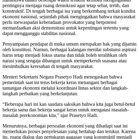
pentingnya menjaga ruang demokrasi agar tetap sehat, tertib, dan
konstruktif. Di tengah berbagai isu yang berkembang terkait kondisi
ekonomi nasional, sejumlah pihak mengingatkan bahwa masyarakat
perlu mewaspadai keberadaan provokator yang berpotensi
memanfaatkan aksi demonstrasi untuk kepentingan tertentu yang
dapat mengganggu stabilitas nasional.
Penyampaian pendapat di muka umum merupakan hak yang dijamin
oleh konstitusi. Namun, berbagai kalangan menilai substansi aspirasi
harus tetap menjadi fokus utama dan tidak boleh teralihkan oleh
narasi yang sengaja dibangun untuk memperkeruh suasana atau
menimbulkan keresahan di tengah masyarakat.
Menteri Sekretaris Negara Prasetyo Hadi menegaskan bahwa
pemerintah saat ini terus bekerja keras menangani berbagai
tantangan ekonomi melalui koordinasi lintas sektor dan langkah-
langkah perbaikan yang berkelanjutan.
“Beberapa hari ini kan saudara saksikan bahwa kita juga betul-betul
bekerja sama dan bekerja sangat keras untuk mengatasi masalah-
masalah perekonomian kita,” ujar Prasetyo Hadi.
Menurutnya, berbagai persoalan ekonomi yang dihadapi saat ini
memerlukan proses penyelesaian yang bertahap dan terukur. Karena
itu, ruang dialog dan pertukaran gagasan yang konstruktif menjadi