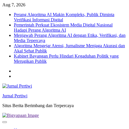
Skip
Aug 7, 2026
to
Perang Algoritma AI Makin Kompleks, Publik Diminta
content
Verifikasi Informasi Digital
Pemerintah Perkuat Ekosistem Media Digital Nasional
Hadapi Perang Algoritma AI
Menjawab Perang Algoritma AI dengan Etika, Verifikasi, dan
Media Tepercaya
Algoritma Mengejar Atensi, Jurnalisme Menjaga Akurasi dan
Akal Sehat Publik
Kabinet Bayangan Perlu Hindari Kegaduhan Politik yang
Merugikan Publik
Twitter
facebook
Jurnal Pertiwi
Situs Berita Berimbang dan Terpercaya