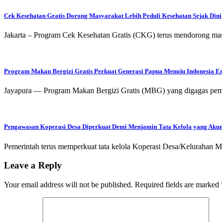
Cek Kesehatan Gratis Dorong Masyarakat Lebih Peduli Kesehatan Sejak Dini
Jakarta – Program Cek Kesehatan Gratis (CKG) terus mendorong masy
Program Makan Bergizi Gratis Perkuat Generasi Papua Menuju Indonesia E
Jayapura — Program Makan Bergizi Gratis (MBG) yang digagas pem
Pengawasan Koperasi Desa Diperkuat Demi Menjamin Tata Kelola yang Akun
Pemerintah terus memperkuat tata kelola Koperasi Desa/Kelurahan Me
Leave a Reply
Your email address will not be published.
Required fields are marked