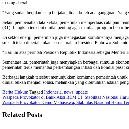
masing daerah.
“Yang sudah berjalan tetap berjalan, tidak boleh ada gangguan. Yang s
Selain pembenahan tata kelola, pemerintah memperluas cakupan manfaat
(3T). Langkah tersebut dinilai penting agar manfaat program benar
Di sektor energi, pemerintah juga menegaskan komitmennya menjag
subsidi tetap dipertahankan sesuai arahan Presiden Prabowo Subianto
“Hari ini atas perintah Presiden Republik Indonesia sebagai Menter
Sementara itu, pemerintah juga menyiapkan berbagai stimulus ekono
pemerintah terus memantau perkembangan inflasi dan kondisi pasar 
Berbagai langkah tersebut menunjukkan komitmen pemerintah untuk
dinilai bukan menjadi solusi, melainkan yang dibutuhkan adalah peng
Berita
Hukum
Tagged
Indonesia
,
news
,
update
Post
Waspada Provokator di Balik Aksi BEM UI, Stabilitas Nasional Haru
Waspada Provokator Demo Mahasiswa, Stabilitas Nasional Harus Te
navigation
Related Posts