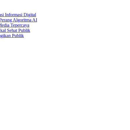
i Informasi Digital
Perang Algoritma AI
Media Tepercaya
kal Sehat Publik
gikan Publik