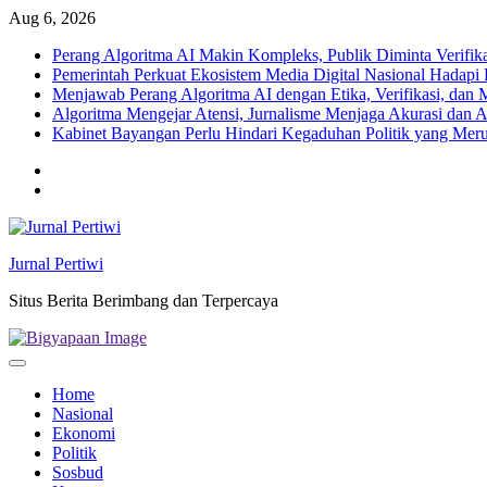
Skip
Aug 6, 2026
to
Perang Algoritma AI Makin Kompleks, Publik Diminta Verifikas
content
Pemerintah Perkuat Ekosistem Media Digital Nasional Hadapi 
Menjawab Perang Algoritma AI dengan Etika, Verifikasi, dan 
Algoritma Mengejar Atensi, Jurnalisme Menjaga Akurasi dan A
Kabinet Bayangan Perlu Hindari Kegaduhan Politik yang Meru
Twitter
facebook
Jurnal Pertiwi
Situs Berita Berimbang dan Terpercaya
Home
Nasional
Ekonomi
Politik
Sosbud