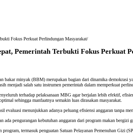
ukti Fokus Perkuat Perlindungan Masyarakat
at, Pemerintah Terbukti Fokus Perkuat P
ahan bakar minyak (BBM) merupakan bagian dari dinamika demokrasi y
asih menjadi salah satu instrumen pemerintah dalam memperkuat perlin
enyeluruh terhadap pelaksanaan MBG agar berjalan lebih efektif, efisi
ptimal sehingga manfaatnya semakin luas dirasakan masyarakat.
sil evaluasi menunjukkan adanya peluang efisiensi anggaran tanpa me
n ada pengurangan kebutuhan anggaran dari program makan bergizi grat
an program, termasuk penguatan Satuan Pelayanan Pemenuhan Gizi (SPP