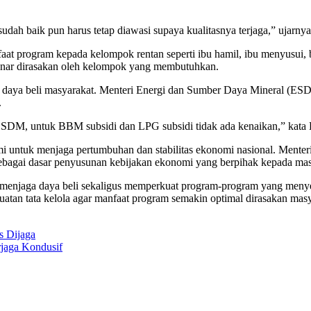
udah baik pun harus tetap diawasi supaya kualitasnya terjaga,” ujarnya
 program kepada kelompok rentan seperti ibu hamil, ibu menyusui, bali
-benar dirasakan oleh kelompok yang membutuhkan.
a daya beli masyarakat. Menteri Energi dan Sumber Daya Mineral (E
.
i ESDM, untuk BBM subsidi dan LPG subsidi tidak ada kenaikan,” kata B
mi untuk menjaga pertumbuhan dan stabilitas ekonomi nasional. Mente
sebagai dasar penyusunan kebijakan ekonomi yang berpihak kepada mas
 menjaga daya beli sekaligus memperkuat program-program yang meny
uatan tata kelola agar manfaat program semakin optimal dirasakan masy
s Dijaga
rjaga Kondusif