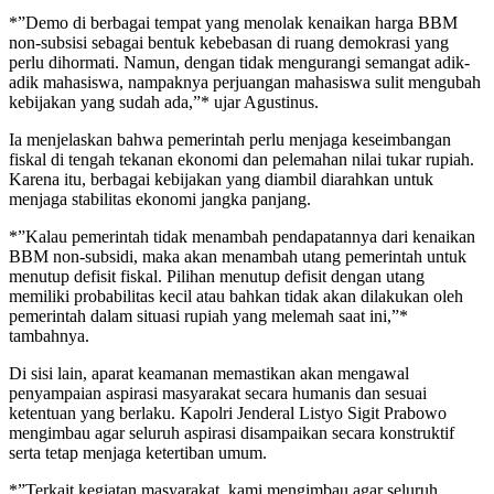
*”Demo di berbagai tempat yang menolak kenaikan harga BBM
non-subsisi sebagai bentuk kebebasan di ruang demokrasi yang
perlu dihormati. Namun, dengan tidak mengurangi semangat adik-
adik mahasiswa, nampaknya perjuangan mahasiswa sulit mengubah
kebijakan yang sudah ada,”* ujar Agustinus.
Ia menjelaskan bahwa pemerintah perlu menjaga keseimbangan
fiskal di tengah tekanan ekonomi dan pelemahan nilai tukar rupiah.
Karena itu, berbagai kebijakan yang diambil diarahkan untuk
menjaga stabilitas ekonomi jangka panjang.
*”Kalau pemerintah tidak menambah pendapatannya dari kenaikan
BBM non-subsidi, maka akan menambah utang pemerintah untuk
menutup defisit fiskal. Pilihan menutup defisit dengan utang
memiliki probabilitas kecil atau bahkan tidak akan dilakukan oleh
pemerintah dalam situasi rupiah yang melemah saat ini,”*
tambahnya.
Di sisi lain, aparat keamanan memastikan akan mengawal
penyampaian aspirasi masyarakat secara humanis dan sesuai
ketentuan yang berlaku. Kapolri Jenderal Listyo Sigit Prabowo
mengimbau agar seluruh aspirasi disampaikan secara konstruktif
serta tetap menjaga ketertiban umum.
*”Terkait kegiatan masyarakat, kami mengimbau agar seluruh