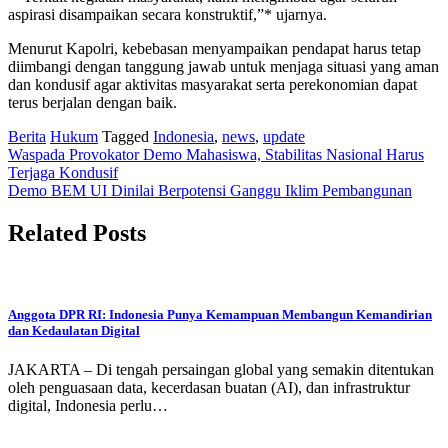
aspirasi disampaikan secara konstruktif,”* ujarnya.
Menurut Kapolri, kebebasan menyampaikan pendapat harus tetap
diimbangi dengan tanggung jawab untuk menjaga situasi yang aman
dan kondusif agar aktivitas masyarakat serta perekonomian dapat
terus berjalan dengan baik.
Berita
Hukum
Tagged
Indonesia
,
news
,
update
Post
Waspada Provokator Demo Mahasiswa, Stabilitas Nasional Harus
Terjaga Kondusif
navigation
Demo BEM UI Dinilai Berpotensi Ganggu Iklim Pembangunan
Related Posts
Anggota DPR RI: Indonesia Punya Kemampuan Membangun Kemandirian
dan Kedaulatan Digital
JAKARTA – Di tengah persaingan global yang semakin ditentukan
oleh penguasaan data, kecerdasan buatan (AI), dan infrastruktur
digital, Indonesia perlu…