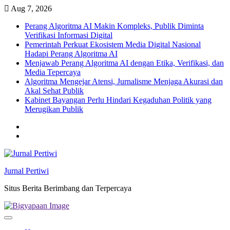
Skip
Aug 7, 2026
to
Perang Algoritma AI Makin Kompleks, Publik Diminta
content
Verifikasi Informasi Digital
Pemerintah Perkuat Ekosistem Media Digital Nasional
Hadapi Perang Algoritma AI
Menjawab Perang Algoritma AI dengan Etika, Verifikasi, dan
Media Tepercaya
Algoritma Mengejar Atensi, Jurnalisme Menjaga Akurasi dan
Akal Sehat Publik
Kabinet Bayangan Perlu Hindari Kegaduhan Politik yang
Merugikan Publik
Twitter
facebook
Jurnal Pertiwi
Situs Berita Berimbang dan Terpercaya