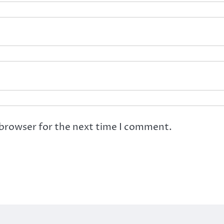
 browser for the next time I comment.
ht © 2026
Jurnal Pertiwi
| Ace News by
Ascendoor
| Powered by
Wo