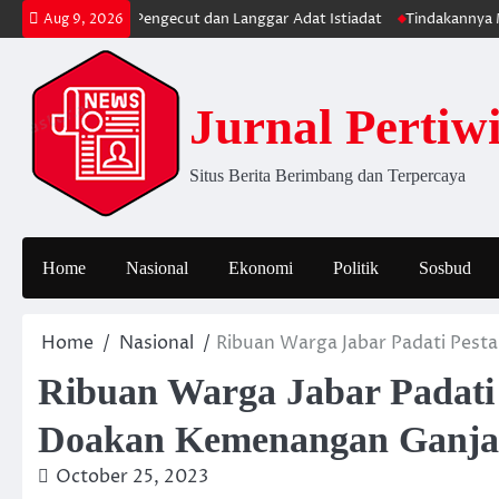
Skip
NPB Dinilai Pengecut dan Langgar Adat Istiadat
Tindakannya Makin Be
Aug 9, 2026
to
content
Jurnal Pertiw
Situs Berita Berimbang dan Terpercaya
Home
Nasional
Ekonomi
Politik
Sosbud
Home
Nasional
Ribuan Warga Jabar Padati Pest
Ribuan Warga Jabar Padati 
Doakan Kemenangan Ganja
October 25, 2023