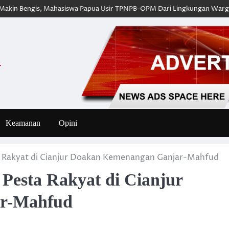
ngis, Mahasiswa Papua Usir TPNPB-OPM Dari Lingkungan Warga Sipil
i
Keamanan
Opini
a Rakyat di Cianjur Doakan Kemenangan Ganjar-Mahfud
Pesta Rakyat di Cianjur
r-Mahfud