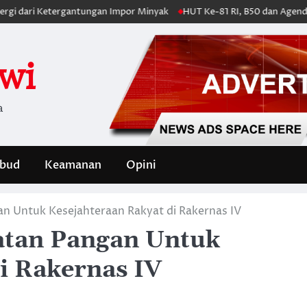
i Ketergantungan Impor Minyak
HUT Ke-81 RI, B50 dan Agenda Besa
iwi
a
bud
Keamanan
Opini
n Untuk Kesejahteraan Rakyat di Rakernas IV
atan Pangan Untuk
i Rakernas IV