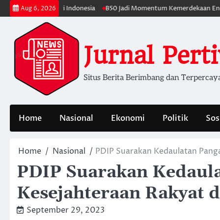
Skip
ahanan Energi Indonesia
B50 Jadi Momentum Kemerdekaan Energi dar
Aug 6, 2026
to
content
Jurnal Pert
Situs Berita Berimbang dan Terpercay
Home
Nasional
Ekonomi
Politik
Sos
Home
Nasional
PDIP Suarakan Kedaulatan Panga
PDIP Suarakan Kedaul
Kesejahteraan Rakyat d
September 29, 2023