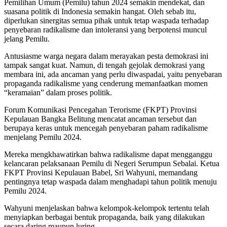
Pemilihan Umum (Pemilu) tahun 2024 semakin mendekat, dan
suasana politik di Indonesia semakin hangat. Oleh sebab itu,
diperlukan sinergitas semua pihak untuk tetap waspada terhadap
penyebaran radikalisme dan intoleransi yang berpotensi muncul
jelang Pemilu.
Antusiasme warga negara dalam merayakan pesta demokrasi ini
tampak sangat kuat. Namun, di tengah gejolak demokrasi yang
membara ini, ada ancaman yang perlu diwaspadai, yaitu penyebaran
propaganda radikalisme yang cenderung memanfaatkan momen
“keramaian” dalam proses politik.
Forum Komunikasi Pencegahan Terorisme (FKPT) Provinsi
Kepulauan Bangka Belitung mencatat ancaman tersebut dan
berupaya keras untuk mencegah penyebaran paham radikalisme
menjelang Pemilu 2024.
Mereka mengkhawatirkan bahwa radikalisme dapat mengganggu
kelancaran pelaksanaan Pemilu di Negeri Serumpun Sebalai. Ketua
FKPT Provinsi Kepulauan Babel, Sri Wahyuni, memandang
pentingnya tetap waspada dalam menghadapi tahun politik menuju
Pemilu 2024.
Wahyuni menjelaskan bahwa kelompok-kelompok tertentu telah
menyiapkan berbagai bentuk propaganda, baik yang dilakukan
secara daring maupun luring.