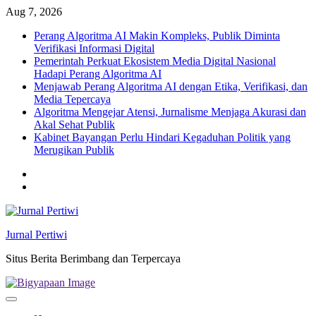
Skip
Aug 7, 2026
to
Perang Algoritma AI Makin Kompleks, Publik Diminta
content
Verifikasi Informasi Digital
Pemerintah Perkuat Ekosistem Media Digital Nasional
Hadapi Perang Algoritma AI
Menjawab Perang Algoritma AI dengan Etika, Verifikasi, dan
Media Tepercaya
Algoritma Mengejar Atensi, Jurnalisme Menjaga Akurasi dan
Akal Sehat Publik
Kabinet Bayangan Perlu Hindari Kegaduhan Politik yang
Merugikan Publik
Twitter
facebook
Jurnal Pertiwi
Situs Berita Berimbang dan Terpercaya