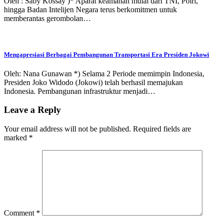
Oleh : Saby Kossay )* Aparat keamanan mulai dari TNI, Polri,
hingga Badan Intelijen Negara terus berkomitmen untuk
memberantas gerombolan…
Mengapresiasi Berbagai Pembangunan Transportasi Era Presiden Jokowi
Oleh: Nana Gunawan *) Selama 2 Periode memimpin Indonesia,
Presiden Joko Widodo (Jokowi) telah berhasil memajukan
Indonesia. Pembangunan infrastruktur menjadi…
Leave a Reply
Your email address will not be published.
Required fields are
marked
*
Comment
*