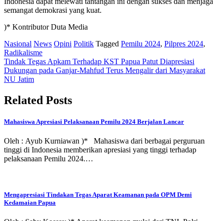
Indonesia dapat melewati tantangan ini dengan sukses dan menjaga
semangat demokrasi yang kuat.
)* Kontributor Duta Media
Nasional
News
Opini
Politik
Tagged
Pemilu 2024
,
Pilpres 2024
,
Radikalisme
Post
Tindak Tegas Apkam Terhadap KST Papua Patut Diapresiasi
Dukungan pada Ganjar-Mahfud Terus Mengalir dari Masyarakat
navigation
NU Jatim
Related Posts
Mahasiswa Apresiasi Pelaksanaan Pemilu 2024 Berjalan Lancar
Oleh : Ayub Kurniawan )* Mahasiswa dari berbagai perguruan
tinggi di Indonesia memberikan apresiasi yang tinggi terhadap
pelaksanaan Pemilu 2024.…
Mengapresiasi Tindakan Tegas Aparat Keamanan pada OPM Demi
Kedamaian Papua