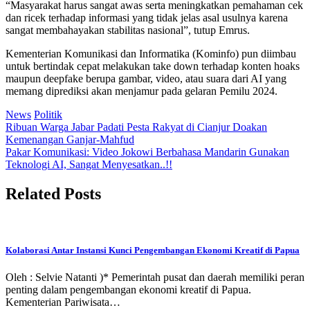
“Masyarakat harus sangat awas serta meningkatkan pemahaman cek
dan ricek terhadap informasi yang tidak jelas asal usulnya karena
sangat membahayakan stabilitas nasional”, tutup Emrus.
Kementerian Komunikasi dan Informatika (Kominfo) pun diimbau
untuk bertindak cepat melakukan take down terhadap konten hoaks
maupun deepfake berupa gambar, video, atau suara dari AI yang
memang diprediksi akan menjamur pada gelaran Pemilu 2024.
News
Politik
Post
Ribuan Warga Jabar Padati Pesta Rakyat di Cianjur Doakan
Kemenangan Ganjar-Mahfud
navigation
Pakar Komunikasi: Video Jokowi Berbahasa Mandarin Gunakan
Teknologi AI, Sangat Menyesatkan..!!
Related Posts
Kolaborasi Antar Instansi Kunci Pengembangan Ekonomi Kreatif di Papua
Oleh : Selvie Natanti )* Pemerintah pusat dan daerah memiliki peran
penting dalam pengembangan ekonomi kreatif di Papua.
Kementerian Pariwisata…