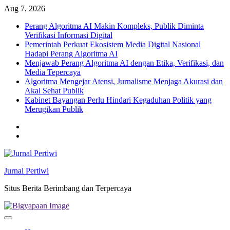
Skip
Aug 7, 2026
to
Perang Algoritma AI Makin Kompleks, Publik Diminta
content
Verifikasi Informasi Digital
Pemerintah Perkuat Ekosistem Media Digital Nasional
Hadapi Perang Algoritma AI
Menjawab Perang Algoritma AI dengan Etika, Verifikasi, dan
Media Tepercaya
Algoritma Mengejar Atensi, Jurnalisme Menjaga Akurasi dan
Akal Sehat Publik
Kabinet Bayangan Perlu Hindari Kegaduhan Politik yang
Merugikan Publik
Twitter
facebook
Jurnal Pertiwi
Situs Berita Berimbang dan Terpercaya