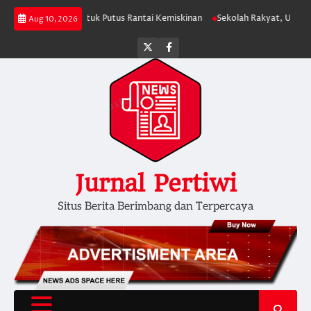
Skip
tasi APBN untuk Putus Rantai Kemiskinan
Sekolah Rakyat, Upaya Negara
Aug 10, 2026
to
content
Twitter
facebook
Jurnal Pertiwi
Situs Berita Berimbang dan Terpercaya