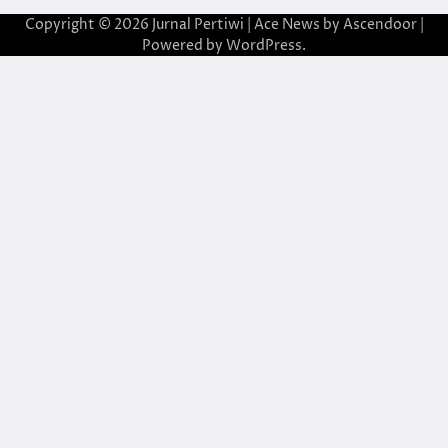
Copyright © 2026
Jurnal Pertiwi
| Ace News by
Ascendoor
|
Powered by
WordPress
.