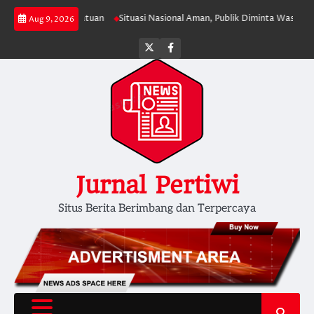
Skip
dengan Persatuan
Situasi Nasional Aman, Publik Diminta Waspadai Provoka
Aug 9, 2026
to
content
Twitter
facebook
Jurnal Pertiwi
Situs Berita Berimbang dan Terpercaya