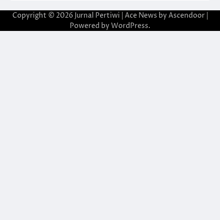
Copyright © 2026
Jurnal Pertiwi
| Ace News by
Ascendoor
|
Powered by
WordPress
.