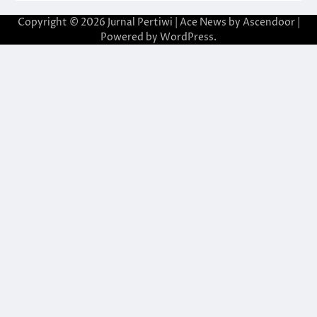
Copyright © 2026
Jurnal Pertiwi
| Ace News by
Ascendoor
|
Powered by
WordPress
.