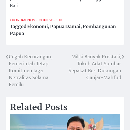
Bali
EKONOMI
NEWS
OPINI
SOSBUD
Tagged
Ekonomi
,
Papua Damai
,
Pembangunan
Papua
Cegah Kecurangan,
Miliki Banyak Prestasi,
Post
Pemerintah Tetap
Tokoh Adat Sumbar
navigation
Komitmen Jaga
Sepakat Beri Dukungan
Netralitas Selama
Ganjar-Mahfud
Pemilu
Related Posts