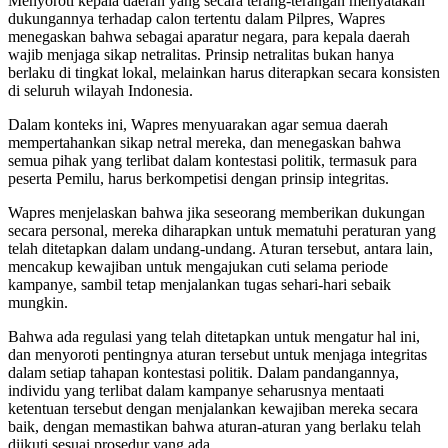
Menyoroti kepala daerah yang secara terang-terangan menyatakan
dukungannya terhadap calon tertentu dalam Pilpres, Wapres
menegaskan bahwa sebagai aparatur negara, para kepala daerah
wajib menjaga sikap netralitas. Prinsip netralitas bukan hanya
berlaku di tingkat lokal, melainkan harus diterapkan secara konsisten
di seluruh wilayah Indonesia.
Dalam konteks ini, Wapres menyuarakan agar semua daerah
mempertahankan sikap netral mereka, dan menegaskan bahwa
semua pihak yang terlibat dalam kontestasi politik, termasuk para
peserta Pemilu, harus berkompetisi dengan prinsip integritas.
Wapres menjelaskan bahwa jika seseorang memberikan dukungan
secara personal, mereka diharapkan untuk mematuhi peraturan yang
telah ditetapkan dalam undang-undang. Aturan tersebut, antara lain,
mencakup kewajiban untuk mengajukan cuti selama periode
kampanye, sambil tetap menjalankan tugas sehari-hari sebaik
mungkin.
Bahwa ada regulasi yang telah ditetapkan untuk mengatur hal ini,
dan menyoroti pentingnya aturan tersebut untuk menjaga integritas
dalam setiap tahapan kontestasi politik. Dalam pandangannya,
individu yang terlibat dalam kampanye seharusnya mentaati
ketentuan tersebut dengan menjalankan kewajiban mereka secara
baik, dengan memastikan bahwa aturan-aturan yang berlaku telah
diikuti sesuai prosedur yang ada.