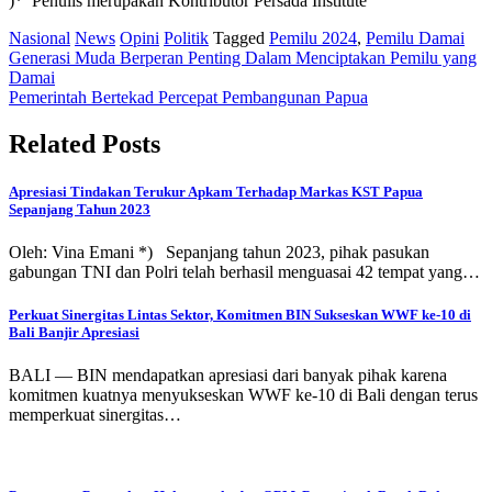
)* Penulis merupakan Kontributor Persada Institute
Nasional
News
Opini
Politik
Tagged
Pemilu 2024
,
Pemilu Damai
Post
Generasi Muda Berperan Penting Dalam Menciptakan Pemilu yang
Damai
navigation
Pemerintah Bertekad Percepat Pembangunan Papua
Related Posts
Apresiasi Tindakan Terukur Apkam Terhadap Markas KST Papua
Sepanjang Tahun 2023
Oleh: Vina Emani *) Sepanjang tahun 2023, pihak pasukan
gabungan TNI dan Polri telah berhasil menguasai 42 tempat yang…
Perkuat Sinergitas Lintas Sektor, Komitmen BIN Sukseskan WWF ke-10 di
Bali Banjir Apresiasi
BALI — BIN mendapatkan apresiasi dari banyak pihak karena
komitmen kuatnya menyukseskan WWF ke-10 di Bali dengan terus
memperkuat sinergitas…