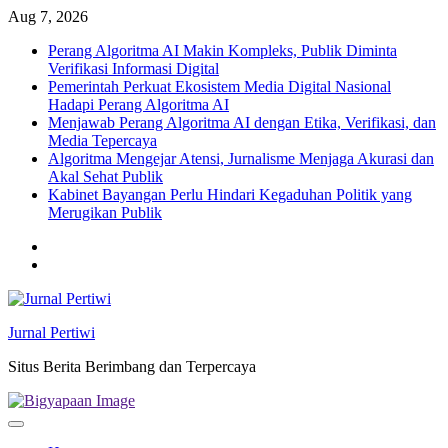
Skip
Aug 7, 2026
to
Perang Algoritma AI Makin Kompleks, Publik Diminta
content
Verifikasi Informasi Digital
Pemerintah Perkuat Ekosistem Media Digital Nasional
Hadapi Perang Algoritma AI
Menjawab Perang Algoritma AI dengan Etika, Verifikasi, dan
Media Tepercaya
Algoritma Mengejar Atensi, Jurnalisme Menjaga Akurasi dan
Akal Sehat Publik
Kabinet Bayangan Perlu Hindari Kegaduhan Politik yang
Merugikan Publik
Twitter
facebook
Jurnal Pertiwi
Situs Berita Berimbang dan Terpercaya