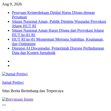
Skip
Aug 9, 2026
to
Perayaan Kemerdekaan Dinilai Harus Dijaga dengan
content
Persatuan
Situasi Nasional Aman, Publik Diminta Waspadai Provokasi
Jelang HUT RI
Situasi Nasional Aman Harus Dijaga dari Provokasi Jelang
HUT ke-81 RI
HUT RI ke-81 Momentum Menjaga Stabilitas, Keamanan,
dan Optimisme
Disrupsi AI Diwaspadai, Pemerintah Dorong Perlindungan
Data dan Konten Jurnalistik
Twitter
facebook
Jurnal Pertiwi
Situs Berita Berimbang dan Terpercaya