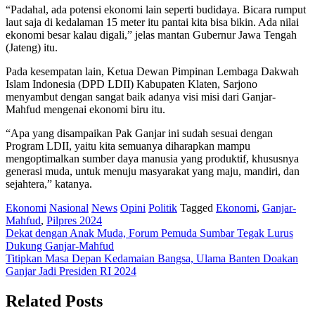
“Padahal, ada potensi ekonomi lain seperti budidaya. Bicara rumput
laut saja di kedalaman 15 meter itu pantai kita bisa bikin. Ada nilai
ekonomi besar kalau digali,” jelas mantan Gubernur Jawa Tengah
(Jateng) itu.
Pada kesempatan lain, Ketua Dewan Pimpinan Lembaga Dakwah
Islam Indonesia (DPD LDII) Kabupaten Klaten, Sarjono
menyambut dengan sangat baik adanya visi misi dari Ganjar-
Mahfud mengenai ekonomi biru itu.
“Apa yang disampaikan Pak Ganjar ini sudah sesuai dengan
Program LDII, yaitu kita semuanya diharapkan mampu
mengoptimalkan sumber daya manusia yang produktif, khususnya
generasi muda, untuk menuju masyarakat yang maju, mandiri, dan
sejahtera,” katanya.
Ekonomi
Nasional
News
Opini
Politik
Tagged
Ekonomi
,
Ganjar-
Mahfud
,
Pilpres 2024
Post
Dekat dengan Anak Muda, Forum Pemuda Sumbar Tegak Lurus
Dukung Ganjar-Mahfud
navigation
Titipkan Masa Depan Kedamaian Bangsa, Ulama Banten Doakan
Ganjar Jadi Presiden RI 2024
Related Posts