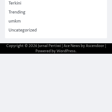
Terkini
Trending
umkm
Uncategorized
Copyright © 2026
Jurnal Pertiwi
| Ace News by
Ascendoor
|
Powered by
WordPress
.