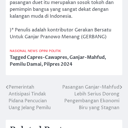
pasangan duet itu merupakan sosok tokoh dan
pemimpin bangsa yang sangat dekat dengan
kalangan muda di Indonesia.
)* Penulis adalah kontributor Gerakan Bersatu
Untuk Ganjar Pranowo Menang (GERBANG)
NASIONAL
NEWS
OPINI
POLITIK
Tagged
Capres-Cawapres
,
Ganjar-Mahfud
,
Pemilu Damai
,
Pilpres 2024
Pemerintah
Pasangan Ganjar-Mahfud
Post
Antisipasi Tindak
Lebih Serius Dorong
navigation
Pidana Pencucian
Pengembangan Ekonomi
Uang Jelang Pemilu
Biru yang Stagnan