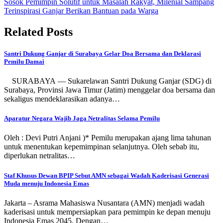
Sosok Pemimpin Solutif untuk Masalah Rakyat, Milenial Sampang
Terinspirasi Ganjar Berikan Bantuan pada Warga
Related Posts
Santri Dukung Ganjar di Surabaya Gelar Doa Bersama dan Deklarasi
Pemilu Damai
SURABAYA — Sukarelawan Santri Dukung Ganjar (SDG) di
Surabaya, Provinsi Jawa Timur (Jatim) menggelar doa bersama dan
sekaligus mendeklarasikan adanya…
Aparatur Negara Wajib Jaga Netralitas Selama Pemilu
Oleh : Devi Putri Anjani )* Pemilu merupakan ajang lima tahunan
untuk menentukan kepemimpinan selanjutnya. Oleh sebab itu,
diperlukan netralitas…
Staf Khusus Dewan BPIP Sebut AMN sebagai Wadah Kaderisasi Generasi
Muda menuju Indonesia Emas
Jakarta – Asrama Mahasiswa Nusantara (AMN) menjadi wadah
kaderisasi untuk mempersiapkan para pemimpin ke depan menuju
Indonesia Emas 2045. Dengan…