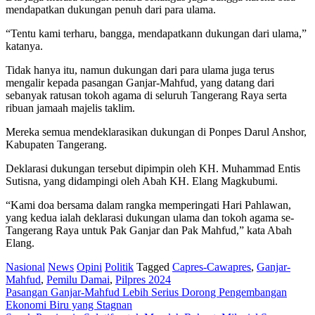
mendapatkan dukungan penuh dari para ulama.
“Tentu kami terharu, bangga, mendapatkann dukungan dari ulama,”
katanya.
Tidak hanya itu, namun dukungan dari para ulama juga terus
mengalir kepada pasangan Ganjar-Mahfud, yang datang dari
sebanyak ratusan tokoh agama di seluruh Tangerang Raya serta
ribuan jamaah majelis taklim.
Mereka semua mendeklarasikan dukungan di Ponpes Darul Anshor,
Kabupaten Tangerang.
Deklarasi dukungan tersebut dipimpin oleh KH. Muhammad Entis
Sutisna, yang didampingi oleh Abah KH. Elang Magkubumi.
“Kami doa bersama dalam rangka memperingati Hari Pahlawan,
yang kedua ialah deklarasi dukungan ulama dan tokoh agama se-
Tangerang Raya untuk Pak Ganjar dan Pak Mahfud,” kata Abah
Elang.
Nasional
News
Opini
Politik
Tagged
Capres-Cawapres
,
Ganjar-
Mahfud
,
Pemilu Damai
,
Pilpres 2024
Post
Pasangan Ganjar-Mahfud Lebih Serius Dorong Pengembangan
Ekonomi Biru yang Stagnan
navigation