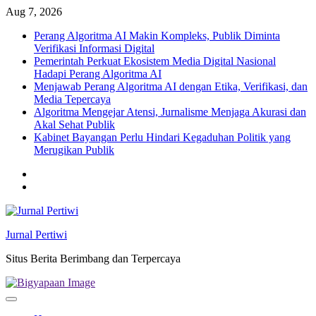
Skip
Aug 7, 2026
to
Perang Algoritma AI Makin Kompleks, Publik Diminta
content
Verifikasi Informasi Digital
Pemerintah Perkuat Ekosistem Media Digital Nasional
Hadapi Perang Algoritma AI
Menjawab Perang Algoritma AI dengan Etika, Verifikasi, dan
Media Tepercaya
Algoritma Mengejar Atensi, Jurnalisme Menjaga Akurasi dan
Akal Sehat Publik
Kabinet Bayangan Perlu Hindari Kegaduhan Politik yang
Merugikan Publik
Twitter
facebook
Jurnal Pertiwi
Situs Berita Berimbang dan Terpercaya