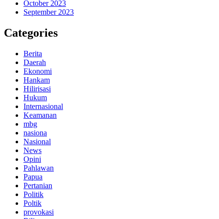
October 2023
September 2023
Categories
Berita
Daerah
Ekonomi
Hankam
Hilirisasi
Hukum
Internasional
Keamanan
mbg
nasiona
Nasional
News
Opini
Pahlawan
Papua
Pertanian
Politik
Poltik
provokasi