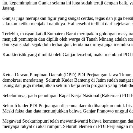
itu, kepemimpinan Ganjar selama ini juga sudah teruji dengan baik
Jateng.
Ganjar juga merupakan figur yang sangat cerdas, tegas dan juga bers
lakukan ketika menjabat nantinya. Hal tersebut terlihat dari kejelasa
Terlebih, masyarakat di Sumatera Barat merupakan golongan masyarak
menjadi pemimpin dan dipilih oleh warga di Tanah Minang adalah soso
dan kyai sudah sejak dulu terbangun, terutama dirinya juga memiliki is
Karakteristik yang dimiliki oleh Ganjar tersebut, maka membuat PDI
Ketua Dewan Pimpinan Daerah (DPD) PDI Perjuangan Jawa Timur, Sa
demokrasi mendatang. Seluruh Kader Banteng di Jatim sudah sangat
usung dan juga melanjutkan seluruh kerja serta program yang telah 
Sebelumnya, pada penutupan Rapat Kerja Nasional (Rakernas) PDI 
Seluruh kader PDI Perjuangan di semua daerah diharapkan untuk bisa
Meski fakta dan data menunjukkan bahwa Ganjar Pranowo unggul dalam
Megawati Soekarnoputri telah mewanti-wanti bahwa kemenangan dari C
menyapa rakyat di akar rumput. Seluruh elemen di PDI Perjuangan m