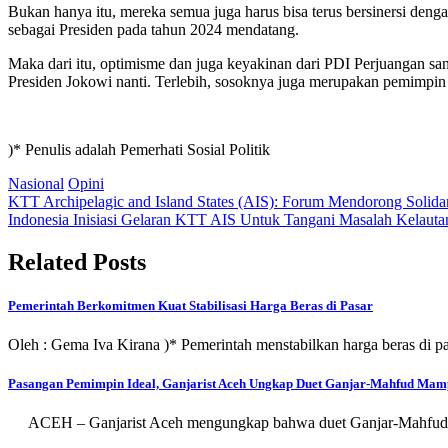
Bukan hanya itu, mereka semua juga harus bisa terus bersinersi den
sebagai Presiden pada tahun 2024 mendatang.
Maka dari itu, optimisme dan juga keyakinan dari PDI Perjuangan s
Presiden Jokowi nanti. Terlebih, sosoknya juga merupakan pemimpin 
)* Penulis adalah Pemerhati Sosial Politik
Nasional
Opini
Post
KTT Archipelagic and Island States (AIS): Forum Mendorong Solidar
Indonesia Inisiasi Gelaran KTT AIS Untuk Tangani Masalah Kelauta
navigation
Related Posts
Pemerintah Berkomitmen Kuat Stabilisasi Harga Beras di Pasar
Oleh : Gema Iva Kirana )* Pemerintah menstabilkan harga beras di 
Pasangan Pemimpin Ideal, Ganjarist Aceh Ungkap Duet Ganjar-Mahfud Ma
ACEH – Ganjarist Aceh mengungkap bahwa duet Ganjar-Mahfud m