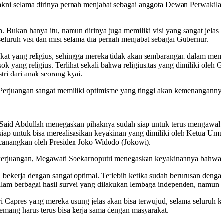
, yakni selama dirinya pernah menjabat sebagai anggota Dewan Perwak
ih. Bukan hanya itu, namun dirinya juga memiliki visi yang sangat jel
n seluruh visi dan misi selama dia pernah menjabat sebagai Gubernur.
at yang religius, sehingga mereka tidak akan sembarangan dalam memi
k yang religius. Terlihat sekali bahwa religiusitas yang dimiliki ol
tri dari anak seorang kyai.
 Perjuangan sangat memiliki optimisme yang tinggi akan kemenanganny
id Abdullah menegaskan pihaknya sudah siap untuk terus mengawal k
 siap untuk bisa merealisasikan keyakinan yang dimiliki oleh Ketua
dicanangkan oleh Presiden Joko Widodo (Jokowi).
Perjuangan, Megawati Soekarnoputri menegaskan keyakinannya bahwa 
 bekerja dengan sangat optimal. Terlebih ketika sudah berurusan den
 berbagai hasil survei yang dilakukan lembaga independen, namun diha
apres yang mereka usung jelas akan bisa terwujud, selama seluruh ka
emang harus terus bisa kerja sama dengan masyarakat.