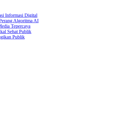
i Informasi Digital
Perang Algoritma AI
Media Tepercaya
kal Sehat Publik
gikan Publik