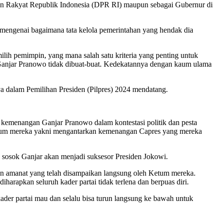
ilan Rakyat Republik Indonesia (DPR RI) maupun sebagai Gubernur di
as mengenai bagaimana tata kelola pemerintahan yang hendak dia
lih pemimpin, yang mana salah satu kriteria yang penting untuk
eh Ganjar Pranowo tidak dibuat-buat. Kedekatannya dengan kaum ulama
a dalam Pemilihan Presiden (Pilpres) 2024 mendatang.
emenangan Ganjar Pranowo dalam kontestasi politik dan pesta
 Umum mereka yakni mengantarkan kemenangan Capres yang mereka
sosok Ganjar akan menjadi suksesor Presiden Jokowi.
gan amanat yang telah disampaikan langsung oleh Ketum mereka.
rapkan seluruh kader partai tidak terlena dan berpuas diri.
der partai mau dan selalu bisa turun langsung ke bawah untuk