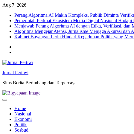
Skip
Aug 7, 2026
to
Perang Algoritma AI Makin Kompleks, Publik Diminta Verifikas
content
Pemerintah Perkuat Ekosistem Media Digital Nasional Hadapi 
Menjawab Perang Algoritma AI dengan Etika, Verifikasi, dan 
Algoritma Mengejar Atensi, Jurnalisme Menjaga Akurasi dan A
Kabinet Bayangan Perlu Hindari Kegaduhan Politik yang Meru
Twitter
facebook
Jurnal Pertiwi
Situs Berita Berimbang dan Terpercaya
Home
Nasional
Ekonomi
Politik
Sosbud