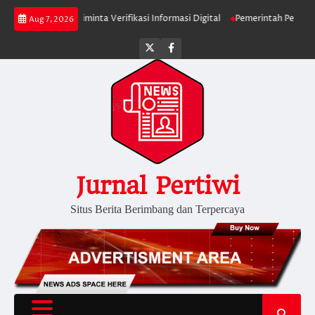
Skip
, Publik Diminta Verifikasi Informasi Digital
Pemerintah Perkuat Ekosis
Aug 7, 2026
to
content
Twitter
facebook
Jurnal Pertiwi
Situs Berita Berimbang dan Terpercaya