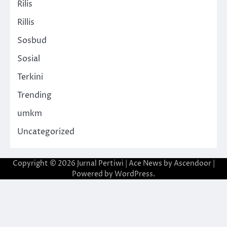
Rilis
Rillis
Sosbud
Sosial
Terkini
Trending
umkm
Uncategorized
Copyright © 2026
Jurnal Pertiwi
| Ace News by
Ascendoor
|
Powered by
WordPress
.