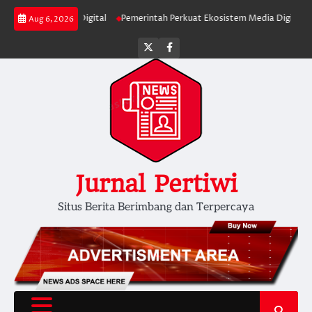
Skip
i Informasi Digital
Pemerintah Perkuat Ekosistem Media Digital Nasional
Aug 6, 2026
to
content
Twitter
facebook
Jurnal Pertiwi
Situs Berita Berimbang dan Terpercaya