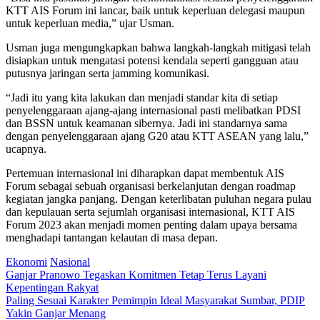
KTT AIS Forum ini lancar, baik untuk keperluan delegasi maupun
untuk keperluan media,” ujar Usman.
Usman juga mengungkapkan bahwa langkah-langkah mitigasi telah
disiapkan untuk mengatasi potensi kendala seperti gangguan atau
putusnya jaringan serta jamming komunikasi.
“Jadi itu yang kita lakukan dan menjadi standar kita di setiap
penyelenggaraan ajang-ajang internasional pasti melibatkan PDSI
dan BSSN untuk keamanan sibernya. Jadi ini standarnya sama
dengan penyelenggaraan ajang G20 atau KTT ASEAN yang lalu,”
ucapnya.
Pertemuan internasional ini diharapkan dapat membentuk AIS
Forum sebagai sebuah organisasi berkelanjutan dengan roadmap
kegiatan jangka panjang. Dengan keterlibatan puluhan negara pulau
dan kepulauan serta sejumlah organisasi internasional, KTT AIS
Forum 2023 akan menjadi momen penting dalam upaya bersama
menghadapi tantangan kelautan di masa depan.
Ekonomi
Nasional
Post
Ganjar Pranowo Tegaskan Komitmen Tetap Terus Layani
Kepentingan Rakyat
navigation
Paling Sesuai Karakter Pemimpin Ideal Masyarakat Sumbar, PDIP
Yakin Ganjar Menang