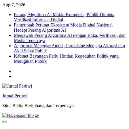
Skip
Aug 7, 2026
to
Perang Algoritma AI Makin Kompleks, Publik Diminta
content
Verifikasi Informasi Digital
Pemerintah Perkuat Ekosistem Media Digital Nasional
Hadapi Perang Algoritma AI
Menjawab Perang Algoritma AI dengan Etika, Verifikasi, dan
Media Tepercaya
Algoritma Mengejar Atensi, Jurnalisme Menjaga Akurasi dan
Akal Sehat Publik
Kabinet Bayangan Perlu Hindari Kegaduhan Politik yang
Merugikan Publik
Twitter
facebook
Jurnal Pertiwi
Situs Berita Berimbang dan Terpercaya