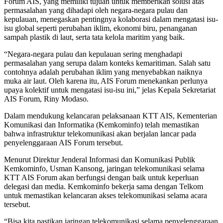
Forum AIS, yang memiliki tujuan untuk memberikan solusi atas
permasalahan yang dihadapi oleh negara-negara pulau dan
kepulauan, menegaskan pentingnya kolaborasi dalam mengatasi isu-
isu global seperti perubahan iklim, ekonomi biru, penanganan
sampah plastik di laut, serta tata kelola maritim yang baik.
“Negara-negara pulau dan kepulauan sering menghadapi
permasalahan yang serupa dalam konteks kemaritiman. Salah satu
contohnya adalah perubahan iklim yang menyebabkan naiknya
muka air laut. Oleh karena itu, AIS Forum menekankan perlunya
upaya kolektif untuk mengatasi isu-isu ini,” jelas Kepala Sekretariat
AIS Forum, Riny Modaso.
Dalam mendukung kelancaran pelaksanaan KTT AIS, Kementerian
Komunikasi dan Informatika (Kemkominfo) telah memastikan
bahwa infrastruktur telekomunikasi akan berjalan lancar pada
penyelenggaraan AIS Forum tersebut.
Menurut Direktur Jenderal Informasi dan Komunikasi Publik
Kemkominfo, Usman Kansong, jaringan telekomunikasi selama
KTT AIS Forum akan berfungsi dengan baik untuk keperluan
delegasi dan media. Kemkominfo bekerja sama dengan Telkom
untuk memastikan kelancaran akses telekomunikasi selama acara
tersebut.
“Bisa kita pastikan jaringan telekomunikasi selama penyelenggaraan