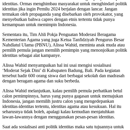
identitas. Ormas menghimbau masyarakat untuk menghindari politik
identitas jika ingin Pemilu 2024 berjalan dengan lancar. Jangan
termakan oleh propaganda yang disebarkan oleh provokator, yang
menyebutkan bahwa capres dengan etnis tertentu tidak punya
kemampuan untuk memimpin Indonesia.
Sementara itu, Tim Ahli Pokja Penguatan Moderasi Beragama
Kementerian Agama yang juga Ketua Tanfidziyah Pengurus Besar
Nahdlatul Ulama (PBNU), Alissa Wahid, meminta anak muda atau
pemilih pemula jangan memilih pemimpin yang menonjolkan politik
identitas sebagai alat kampanye.
Alissa Wahid menyampaikan hal ini usai mengisi sosialisasi
‘Moderat Sejak Dini’ di Kabupaten Badung, Bali. Pada kegiatan
tersebut hadir 600 orang siswa dari berbagai sekolah dan madrasah
dengan beragam agama dan suku berbeda.
Alissa Wahid melanjutkan, kalau pemilih pemula perhatikan betul
calon pemimpinnya, harus yang punya gagasan untuk memajukan
Indonesia, jangan memilih justru calon yang mengedepankan
identitas-identitas tertentu, identitas agama atau kesukuan. Hal itu
seharusnya tidak boleh, apalagi kalau kemudian menjatuhkan
lawan-lawannya dengan menggunakan pesan-pesan identitas.
Saat ada sosialisasi anti politik identitas maka satu tujuannya untuk