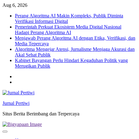
Skip
Aug 6, 2026
to
Perang Algoritma AI Makin Kompleks, Publik Diminta
content
Verifikasi Informasi Digital
Pemerintah Perkuat Ekosistem Media Digital Nasional
Hadapi Perang Algoritma AI
Menjawab Perang Algoritma AI dengan Etika, Verifikasi, dan
Media Tepercaya
Algoritma Mengejar Atensi, Jurnalisme Menjaga Akurasi dan
Akal Sehat Publik
Kabinet Bayangan Perlu Hindari Kegaduhan Politik yang
Merugikan Publik
Twitter
facebook
Jurnal Pertiwi
Situs Berita Berimbang dan Terpercaya