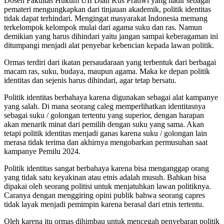
Dosen Fakultas Hukum UII Dian Kus Pratiwi yang hadir sebagai
pemateri mengungkapkan dari tinjauan akademik, politik identitas
tidak dapat terhindari. Mengingat masyarakat Indonesia memang
terkelompok kelompok mulai dari agama suku dan ras. Namun
demikian yang harus dihindari yaitu jangan sampai keberagaman ini
ditumpangi menjadi alat penyebar kebencian kepada lawan politik.
Ormas terdiri dari ikatan persaudaraan yang terbentuk dari berbagai
macam ras, suku, budaya, maupun agama. Maka ke depan politik
identitas dan sejenis harus dihindari, agar tetap bersatu.
Politik identitas berbahaya karena digunakan sebagai alat kampanye
yang salah. Di mana seorang caleg memperlihatkan identitasnya
sebagai suku / golongan tertentu yang superior, dengan harapan
akan menarik minat dari pemilih dengan suku yang sama. Akan
tetapi politik identitas menjadi ganas karena suku / golongan lain
merasa tidak terima dan akhirnya mengobarkan permusuhan saat
kampanye Pemilu 2024.
Politik identitas sangat berbahaya karena bisa menganggap orang
yang tidak satu keyakinan atau etnis adalah musuh. Bahkan bisa
dipakai oleh seorang politisi untuk menjatuhkan lawan politiknya.
Caranya dengan menggiring opini publik bahwa seorang capres
tidak layak menjadi pemimpin karena berasal dari etnis tertentu.
Oleh karena itu ormas dihimbau untuk mencegah penyebaran politik