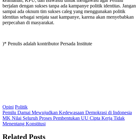
keamanan, KPU, dan Bawaslu untuk mengawasi agar Pemilu
berjalan dengan sukses tanpa ada kampanye politik identitas. Jangan
sampai ada oknum tim sukses caleg yang menggunakan politik
identitas sebagai senjata saat kampanye, karena akan menyebabkan
perpecahan di masyarakat.
)* Penulis adalah kontributor Persada Institute
Opini
Politik
Post
Pemilu Damai Mewujudkan Kedewasaan Demokrasi di Indonesia
MK Nilai Seluruh Proses Pembentukan UU Cipta Kerja Tidak
navigation
Menentang Konstitusi
Related Posts