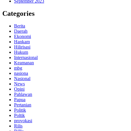
September 2023
Categories
Berita
Daerah
Ekonomi
Hankam
Hilirisasi
Hukum
Internasional
Keamanan
mbg
nasiona
Nasional
News
Opini
Pahlawan
Papua
Pertanian
Politik
Poltik
provokasi
Rilis