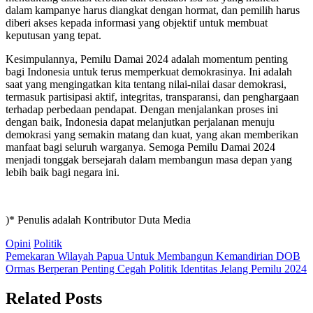
dalam kampanye harus diangkat dengan hormat, dan pemilih harus
diberi akses kepada informasi yang objektif untuk membuat
keputusan yang tepat.
Kesimpulannya, Pemilu Damai 2024 adalah momentum penting
bagi Indonesia untuk terus memperkuat demokrasinya. Ini adalah
saat yang mengingatkan kita tentang nilai-nilai dasar demokrasi,
termasuk partisipasi aktif, integritas, transparansi, dan penghargaan
terhadap perbedaan pendapat. Dengan menjalankan proses ini
dengan baik, Indonesia dapat melanjutkan perjalanan menuju
demokrasi yang semakin matang dan kuat, yang akan memberikan
manfaat bagi seluruh warganya. Semoga Pemilu Damai 2024
menjadi tonggak bersejarah dalam membangun masa depan yang
lebih baik bagi negara ini.
)* Penulis adalah Kontributor Duta Media
Opini
Politik
Post
Pemekaran Wilayah Papua Untuk Membangun Kemandirian DOB
Ormas Berperan Penting Cegah Politik Identitas Jelang Pemilu 2024
navigation
Related Posts