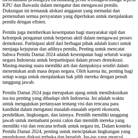
KPU dan Bawaslu dalam mengatur dan mengawasi pemilu.
Dukungan ini termasuk alokasi anggaran yang memadai dan
pemenuhan semua persyaratan yang diperlukan untuk menjalankan
pemilu dengan efisien.
Pemilu juga memberikan kesempatan bagi masyarakat sipil dan
kelompok pengamat untuk berperan aktif dalam mengawasi proses
demokrasi. Partisipasi aktif dari berbagai pihak adalah kunci untuk
menjaga kejujuran dan adilnya pemilu, Penting untuk mencatat
bahwa Pemilu Damai 2024 adalah kesempatan bagi seluruh warga
negara Indonesia untuk berpartisipasi dalam proses demokrasi.
Masing-masing suara memiliki arti dan dampaknya sendiri dalam
menentukan arah masa depan negara. Oleh karena itu, penting bagi
setiap warga untuk menjalankan hak pilih mereka dengan penuh
tanggung jawab.
Pemilu Damai 2024 juga merupakan ajang untuk mendiskusikan
isu-isu penting yang dihadapi oleh Indonesia. Ini adalah waktu
untuk mengajukan pertanyaan tentang visi dan rencana para
kandidat dalam mengatasi masalah-masalah seperti ekonomi,
pendidikan, lingkungan, dan lainnya. Pemilih memiliki tanggung
jawab untuk memahami posisi calon dan memilih mereka yang
memiliki visi dan rencana terbaik untuk negara ini, Dalam konteks
Pemilu Damai 2024, penting untuk menciptakan lingkungan yang
mendukung diskusi terbuka dan beradab. Isu-isu yang muncul