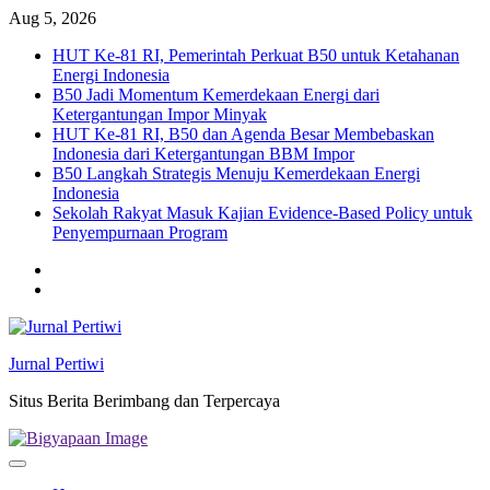
Skip
Aug 5, 2026
to
HUT Ke-81 RI, Pemerintah Perkuat B50 untuk Ketahanan
content
Energi Indonesia
B50 Jadi Momentum Kemerdekaan Energi dari
Ketergantungan Impor Minyak
HUT Ke-81 RI, B50 dan Agenda Besar Membebaskan
Indonesia dari Ketergantungan BBM Impor
B50 Langkah Strategis Menuju Kemerdekaan Energi
Indonesia
Sekolah Rakyat Masuk Kajian Evidence-Based Policy untuk
Penyempurnaan Program
Twitter
facebook
Jurnal Pertiwi
Situs Berita Berimbang dan Terpercaya