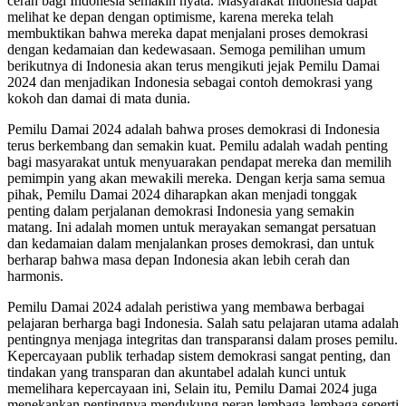
cerah bagi Indonesia semakin nyata. Masyarakat Indonesia dapat
melihat ke depan dengan optimisme, karena mereka telah
membuktikan bahwa mereka dapat menjalani proses demokrasi
dengan kedamaian dan kedewasaan. Semoga pemilihan umum
berikutnya di Indonesia akan terus mengikuti jejak Pemilu Damai
2024 dan menjadikan Indonesia sebagai contoh demokrasi yang
kokoh dan damai di mata dunia.
Pemilu Damai 2024 adalah bahwa proses demokrasi di Indonesia
terus berkembang dan semakin kuat. Pemilu adalah wadah penting
bagi masyarakat untuk menyuarakan pendapat mereka dan memilih
pemimpin yang akan mewakili mereka. Dengan kerja sama semua
pihak, Pemilu Damai 2024 diharapkan akan menjadi tonggak
penting dalam perjalanan demokrasi Indonesia yang semakin
matang. Ini adalah momen untuk merayakan semangat persatuan
dan kedamaian dalam menjalankan proses demokrasi, dan untuk
berharap bahwa masa depan Indonesia akan lebih cerah dan
harmonis.
Pemilu Damai 2024 adalah peristiwa yang membawa berbagai
pelajaran berharga bagi Indonesia. Salah satu pelajaran utama adalah
pentingnya menjaga integritas dan transparansi dalam proses pemilu.
Kepercayaan publik terhadap sistem demokrasi sangat penting, dan
tindakan yang transparan dan akuntabel adalah kunci untuk
memelihara kepercayaan ini, Selain itu, Pemilu Damai 2024 juga
menekankan pentingnya mendukung peran lembaga-lembaga seperti