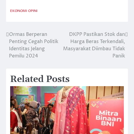
EKONOMI
OPINI
Ormas Berperan
DKPP Pastikan Stok dan
Post
Penting Cegah Politik
Harga Beras Terkendali,
navigation
Identitas Jelang
Masyarakat Diimbau Tidak
Pemilu 2024
Panik
Related Posts