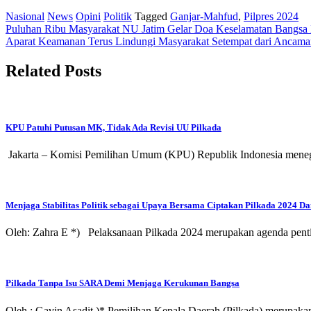
Nasional
News
Opini
Politik
Tagged
Ganjar-Mahfud
,
Pilpres 2024
Post
Puluhan Ribu Masyarakat NU Jatim Gelar Doa Keselamatan Bangsa
Aparat Keamanan Terus Lindungi Masyarakat Setempat dari Ancam
navigation
Related Posts
KPU Patuhi Putusan MK, Tidak Ada Revisi UU Pilkada
Jakarta – Komisi Pemilihan Umum (KPU) Republik Indonesia mene
Menjaga Stabilitas Politik sebagai Upaya Bersama Ciptakan Pilkada 2024 D
Oleh: Zahra E *) Pelaksanaan Pilkada 2024 merupakan agenda penti
Pilkada Tanpa Isu SARA Demi Menjaga Kerukunan Bangsa
Oleh : Gavin Asadit )* Pemilihan Kepala Daerah (Pilkada) merupaka