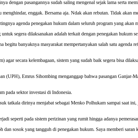
ya dengan pasangannya sudah saling mengenal sejak lama serta memil
alu menghindar, enggak. Bersama aja. Ndak akan rebutan. Tidak akan m
tingnya agenda penegakan hukum dalam seluruh program yang akan m
 untuk segera dilaksanakan adalah terkait dengan penegakan hukum ser
rena begitu banyaknya masyarakat mempertanyakan salah satu agenda r
) agar secara kelembagaan, sistem yang sudah baik segera bisa dilak
 Harapan (UPH), Emrus Sihombing menganggap bahwa pasangan Ganjar-
m pada sektor investasi di Indonesia.
suk tatkala dirinya menjabat sebagai Menko Polhukam sampai saat ini
rjadi seperti pada sistem perizinan yang rumit hingga adanya pemerasa
koh dan sosok yang tangguh di penegakan hukum. Saya memberi saran ke