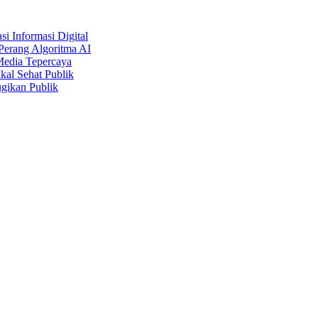
i Informasi Digital
Perang Algoritma AI
Media Tepercaya
kal Sehat Publik
gikan Publik