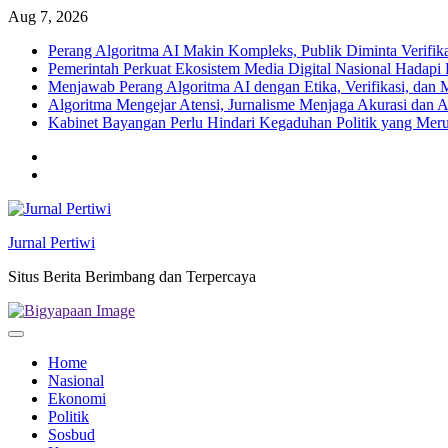
Skip
Aug 7, 2026
to
Perang Algoritma AI Makin Kompleks, Publik Diminta Verifikas
content
Pemerintah Perkuat Ekosistem Media Digital Nasional Hadapi 
Menjawab Perang Algoritma AI dengan Etika, Verifikasi, dan 
Algoritma Mengejar Atensi, Jurnalisme Menjaga Akurasi dan A
Kabinet Bayangan Perlu Hindari Kegaduhan Politik yang Meru
Twitter
facebook
Jurnal Pertiwi
Situs Berita Berimbang dan Terpercaya
Home
Nasional
Ekonomi
Politik
Sosbud