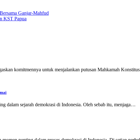
 Bersama Ganjar-Mahfud
an KST Papua
gaskan komitmennya untuk menjalankan putusan Mahkamah Konstitu
amai
ng dalam sejarah demokrasi di Indonesia. Oleh sebab itu, menjaga…
n momen penting dalam proses demokrasi di Indonesia. Di setiap perh