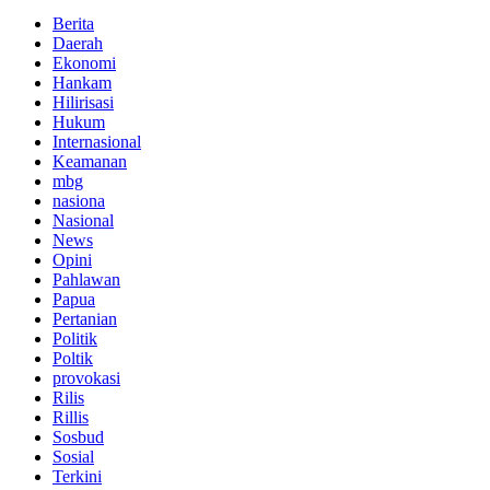
Berita
Daerah
Ekonomi
Hankam
Hilirisasi
Hukum
Internasional
Keamanan
mbg
nasiona
Nasional
News
Opini
Pahlawan
Papua
Pertanian
Politik
Poltik
provokasi
Rilis
Rillis
Sosbud
Sosial
Terkini