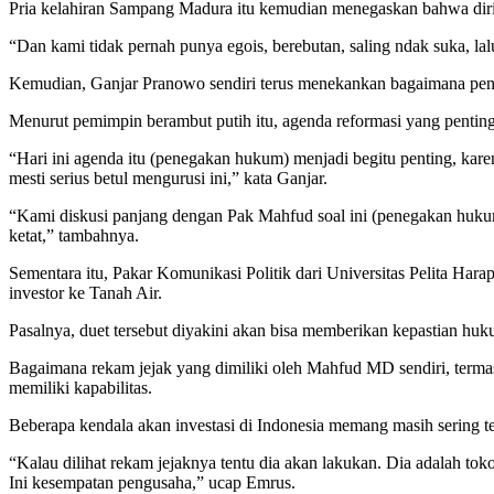
Pria kelahiran Sampang Madura itu kemudian menegaskan bahwa dirin
“Dan kami tidak pernah punya egois, berebutan, saling ndak suka, l
Kemudian, Ganjar Pranowo sendiri terus menekankan bagaimana pen
Menurut pemimpin berambut putih itu, agenda reformasi yang penting
“Hari ini agenda itu (penegakan hukum) menjadi begitu penting, ka
mesti serius betul mengurusi ini,” kata Ganjar.
“Kami diskusi panjang dengan Pak Mahfud soal ini (penegakan hukum
ketat,” tambahnya.
Sementara itu, Pakar Komunikasi Politik dari Universitas Pelita
investor ke Tanah Air.
Pasalnya, duet tersebut diyakini akan bisa memberikan kepastian huku
Bagaimana rekam jejak yang dimiliki oleh Mahfud MD sendiri, terma
memiliki kapabilitas.
Beberapa kendala akan investasi di Indonesia memang masih sering te
“Kalau dilihat rekam jejaknya tentu dia akan lakukan. Dia adalah to
Ini kesempatan pengusaha,” ucap Emrus.