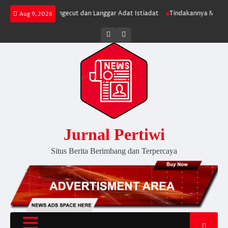
Skip
PB Dinilai Pengecut dan Langgar Adat Istiadat
Tindakannya Makin Bengis
Aug 9, 2026
to
content
Twitter
facebook
Jurnal Pertiwi
Situs Berita Berimbang dan Terpercaya