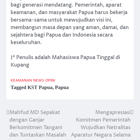
bagi generasi mendatang. Pemerintah, aparat
keamanan, dan masyarakat Papua harus bekerja
bersama-sama untuk mewujudkan visi ini,
membangun masa depan yang aman, damai, dan
sejahtera bagi Papua dan Indonesia secara
keseluruhan.
)* Penulis adalah Mahasiswa Papua Tinggal di
Kupang
KEAMANAN
NEWS
OPINI
Tagged
KST Papua
,
Papua
Mahfud MD Sepakat
Mengapresiasi
Post
dengan Ganjar
Komitmen Pemerintah
navigation
Berkomitmen Tangani
Wujudkan Netralitas
dan Tuntaskan Masalah
Aparatur Negara Selama