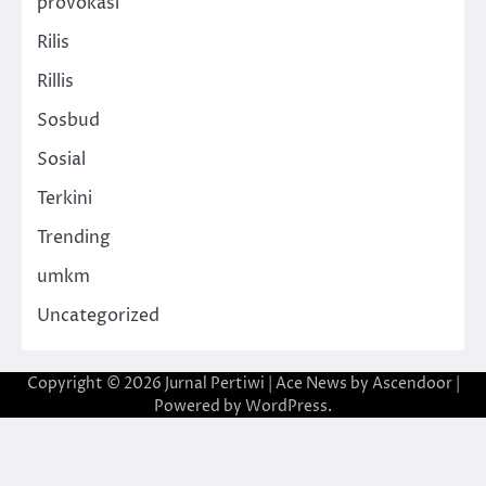
provokasi
Rilis
Rillis
Sosbud
Sosial
Terkini
Trending
umkm
Uncategorized
Copyright © 2026
Jurnal Pertiwi
| Ace News by
Ascendoor
|
Powered by
WordPress
.