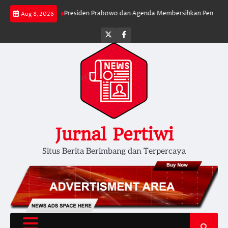
Skip
ih Serius
Presiden Prabowo dan Agenda Membersihkan Pemerintahan Dae
Aug 8, 2026
to
content
Twitter
facebook
Jurnal Pertiwi
Situs Berita Berimbang dan Terpercaya