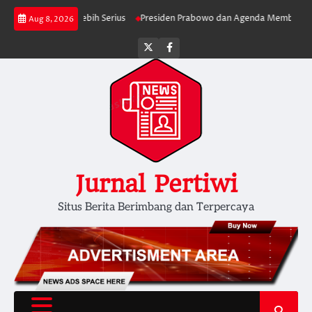
Skip
G Berjalan Lebih Serius
Presiden Prabowo dan Agenda Membersihkan Pem
Aug 8, 2026
to
content
Twitter
facebook
Jurnal Pertiwi
Situs Berita Berimbang dan Terpercaya