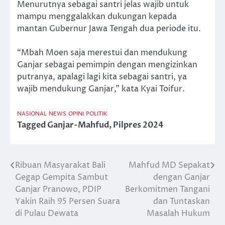
Menurutnya sebagai santri jelas wajib untuk
mampu menggalakkan dukungan kepada
mantan Gubernur Jawa Tengah dua periode itu.
“Mbah Moen saja merestui dan mendukung
Ganjar sebagai pemimpin dengan mengizinkan
putranya, apalagi lagi kita sebagai santri, ya
wajib mendukung Ganjar,” kata Kyai Toifur.
NASIONAL
NEWS
OPINI
POLITIK
Tagged
Ganjar-Mahfud
,
Pilpres 2024
Ribuan Masyarakat Bali
Mahfud MD Sepakat
Post
Gegap Gempita Sambut
dengan Ganjar
navigation
Ganjar Pranowo, PDIP
Berkomitmen Tangani
Yakin Raih 95 Persen Suara
dan Tuntaskan
di Pulau Dewata
Masalah Hukum