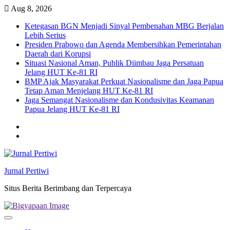
Skip
Aug 8, 2026
to
Ketegasan BGN Menjadi Sinyal Pembenahan MBG Berjalan
content
Lebih Serius
Presiden Prabowo dan Agenda Membersihkan Pemerintahan
Daerah dari Korupsi
Situasi Nasional Aman, Publik Diimbau Jaga Persatuan
Jelang HUT Ke-81 RI
BMP Ajak Masyarakat Perkuat Nasionalisme dan Jaga Papua
Tetap Aman Menjelang HUT Ke-81 RI
Jaga Semangat Nasionalisme dan Kondusivitas Keamanan
Papua Jelang HUT Ke-81 RI
Twitter
facebook
Jurnal Pertiwi
Situs Berita Berimbang dan Terpercaya