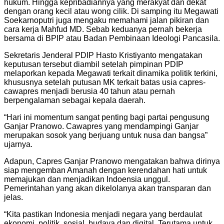
hukum. Hingga kepribadiannya yang merakyat dan dekat
dengan orang kecil atau wong cilik. Di samping itu Megawati
Soekarnoputri juga mengaku memahami jalan pikiran dan
cara kerja Mahfud MD. Sebab keduanya pernah bekerja
bersama di BPIP atau Badan Pembinaan Ideologi Pancasila.
Sekretaris Jenderal PDIP Hasto Kristiyanto mengatakan
keputusan tersebut diambil setelah pimpinan PDIP
melaporkan kepada Megawati terkait dinamika politik terkini,
khususnya setelah putusan MK terkait batas usia capres-
cawapres menjadi berusia 40 tahun atau pernah
berpengalaman sebagai kepala daerah.
“Hari ini momentum sangat penting bagi partai pengusung
Ganjar Pranowo. Cawapres yang mendampingi Ganjar
merupakan sosok yang berjuang untuk nusa dan bangsa”
ujarnya.
Adapun, Capres Ganjar Pranowo mengatakan bahwa dirinya
siap mengemban Amanah dengan kerendahan hati untuk
memajukan dan menjadikan Indoensia unggul.
Pemerintahan yang akan dikelolanya akan transparan dan
jelas.
“Kita pastikan Indonesia menjadi negara yang berdaulat
ekonomi, politik, sosial, budaya dan digital. Terutama untuk