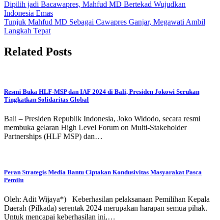
Post
Dipilih jadi Bacawapres, Mahfud MD Bertekad Wujudkan
Indonesia Emas
navigation
Tunjuk Mahfud MD Sebagai Cawapres Ganjar, Megawati Ambil
Langkah Tepat
Related Posts
Resmi Buka HLF-MSP dan IAF 2024 di Bali, Presiden Jokowi Serukan
Tingkatkan Solidaritas Global
Bali – Presiden Republik Indonesia, Joko Widodo, secara resmi
membuka gelaran High Level Forum on Multi-Stakeholder
Partnerships (HLF MSP) dan…
Peran Strategis Media Bantu Ciptakan Kondusivitas Masyarakat Pasca
Pemilu
Oleh: Adit Wijaya*) Keberhasilan pelaksanaan Pemilihan Kepala
Daerah (Pilkada) serentak 2024 merupakan harapan semua pihak.
Untuk mencapai keberhasilan ini,…