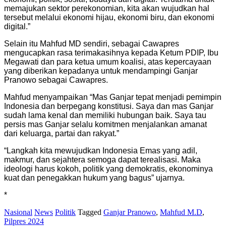
memajukan sektor perekonomian, kita akan wujudkan hal
tersebut melalui ekonomi hijau, ekonomi biru, dan ekonomi
digital.”
Selain itu Mahfud MD sendiri, sebagai Cawapres
mengucapkan rasa terimakasihnya kepada Ketum PDIP, Ibu
Megawati dan para ketua umum koalisi, atas kepercayaan
yang diberikan kepadanya untuk mendampingi Ganjar
Pranowo sebagai Cawapres.
Mahfud menyampaikan “Mas Ganjar tepat menjadi pemimpin
Indonesia dan berpegang konstitusi. Saya dan mas Ganjar
sudah lama kenal dan memiliki hubungan baik. Saya tau
persis mas Ganjar selalu komitmen menjalankan amanat
dari keluarga, partai dan rakyat.”
“Langkah kita mewujudkan Indonesia Emas yang adil,
makmur, dan sejahtera semoga dapat terealisasi. Maka
ideologi harus kokoh, politik yang demokratis, ekonominya
kuat dan penegakkan hukum yang bagus” ujarnya.
*
Nasional
News
Politik
Tagged
Ganjar Pranowo
,
Mahfud M.D
,
Pilpres 2024