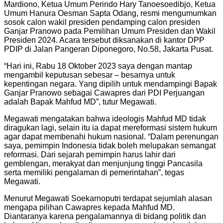
Mardiono, Ketua Umum Perindo Hary Tanoesoedibjo, Ketua
Umum Hanura Oesman Sapta Odang, resmi mengumumkan
sosok calon wakil presiden pendamping calon presiden
Ganjar Pranowo pada Pemilihan Umum Presiden dan Wakil
Presiden 2024. Acara tersebut diksanakan di kantor DPP
PDIP di Jalan Pangeran Diponegoro, No.58, Jakarta Pusat.
“Hari ini, Rabu 18 Oktober 2023 saya dengan mantap
mengambil keputusan sebesar – besarnya untuk
kepentingan negara. Yang dipilih untuk mendampingi Bapak
Ganjar Pranowo sebagai Cawapres dari PDI Perjuangan
adalah Bapak Mahfud MD”, tutur Megawati.
Megawati mengatakan bahwa ideologis Mahfud MD tidak
diragukan lagi, selain itu ia dapat mereformasi sistem hukum
agar dapat membenahi hukum nasional. “Dalam perenungan
saya, pemimpin Indonesia tidak boleh melupakan semangat
reformasi. Dari sejarah pemimpin harus lahir dari
gemblengan, merakyat dan menjunjung tinggi Pancasila
serta memiliki pengalaman di pemerintahan”, tegas
Megawati.
Menurut Megawati Soekarnoputri terdapat sejumlah alasan
mengapa pilihan Cawapres kepada Mahfud MD.
Diantaranya karena pengalamannya di bidang politik dan