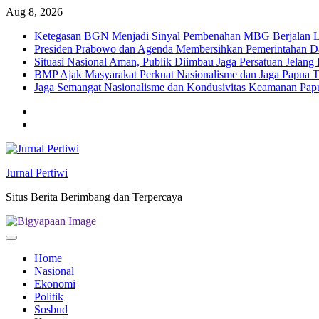
Skip
Aug 8, 2026
to
Ketegasan BGN Menjadi Sinyal Pembenahan MBG Berjalan Le
content
Presiden Prabowo dan Agenda Membersihkan Pemerintahan Da
Situasi Nasional Aman, Publik Diimbau Jaga Persatuan Jelan
BMP Ajak Masyarakat Perkuat Nasionalisme dan Jaga Papua
Jaga Semangat Nasionalisme dan Kondusivitas Keamanan Pa
Twitter
facebook
Jurnal Pertiwi
Situs Berita Berimbang dan Terpercaya
Home
Nasional
Ekonomi
Politik
Sosbud