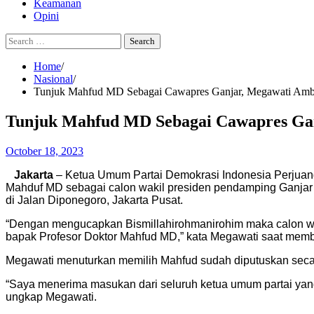
Keamanan
Opini
Search
for:
Home
Nasional
Tunjuk Mahfud MD Sebagai Cawapres Ganjar, Megawati Ambi
Tunjuk Mahfud MD Sebagai Cawapres Gan
October 18, 2023
Jakarta
– Ketua Umum Partai Demokrasi Indonesia Perjuan
Mahduf MD sebagai calon wakil presiden pendamping Ganja
di Jalan Diponegoro, Jakarta Pusat.
“Dengan mengucapkan Bismillahirohmanirohim maka calon wa
bapak Profesor Doktor Mahfud MD,” kata Megawati saat mem
Megawati menuturkan memilih Mahfud sudah diputuskan sec
“Saya menerima masukan dari seluruh ketua umum partai yang
ungkap Megawati.