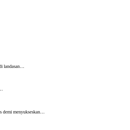
adi landasan…
n…
mas demi menyukseskan…