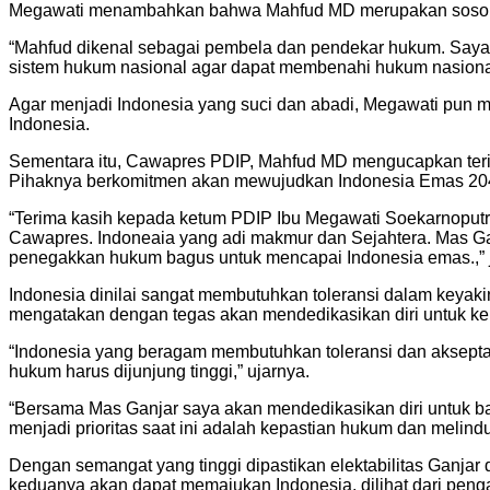
Megawati menambahkan bahwa Mahfud MD merupakan sosok pem
“Mahfud dikenal sebagai pembela dan pendekar hukum. Saya 
sistem hukum nasional agar dapat membenahi hukum nasional 
Agar menjadi Indonesia yang suci dan abadi, Megawati pun
Indonesia.
Sementara itu, Cawapres PDIP, Mahfud MD mengucapkan ter
Pihaknya berkomitmen akan mewujudkan Indonesia Emas 20
“Terima kasih kepada ketum PDIP Ibu Megawati Soekarnoputr
Cawapres. Indoneaia yang adi makmur dan Sejahtera. Mas Ga
penegakkan hukum bagus untuk mencapai Indonesia emas.,” 
Indonesia dinilai sangat membutuhkan toleransi dalam key
mengatakan dengan tegas akan mendedikasikan diri untuk ke
“Indonesia yang beragam membutuhkan toleransi dan aksepta
hukum harus dijunjung tinggi,” ujarnya.
“Bersama Mas Ganjar saya akan mendedikasikan diri untuk ba
menjadi prioritas saat ini adalah kepastian hukum dan melin
Dengan semangat yang tinggi dipastikan elektabilitas Ganjar 
keduanya akan dapat memajukan Indonesia, dilihat dari pengal