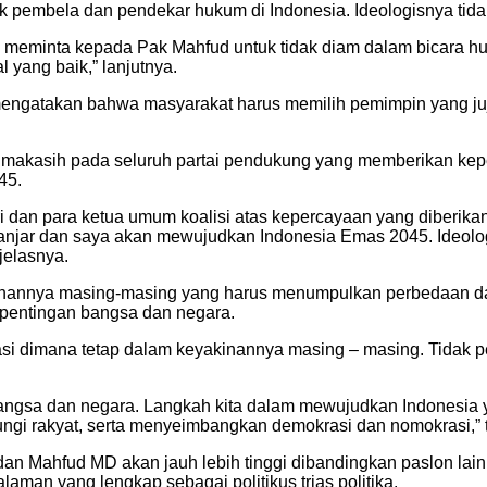
bela dan pendekar hukum di Indonesia. Ideologisnya tidak 
meminta kepada Pak Mahfud untuk tidak diam dalam bicara huk
yang baik,” lanjutnya.
 mengatakan bahwa masyarakat harus memilih pemimpin yang j
imakasih pada seluruh partai pendukung yang memberikan ke
45.
i dan para ketua umum koalisi atas kepercayaan yang diberi
njar dan saya akan mewujudkan Indonesia Emas 2045. Ideologi
jelasnya.
akinannya masing-masing yang harus menumpulkan perbedaan d
pentingan bangsa dan negara.
si dimana tetap dalam keyakinannya masing – masing. Tidak 
ngsa dan negara. Langkah kita dalam mewujudkan Indonesia ya
dungi rakyat, serta menyeimbangkan demokrasi dan nomokrasi,”
dan Mahfud MD akan jauh lebih tinggi dibandingkan paslon lain
aman yang lengkap sebagai politikus trias politika.