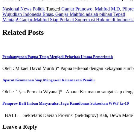
Nasional
News
Politik
Tagged
Ganjar Pranowo
,
Mahfud M.D
,
Pilpr
Post
Wujudkan Indonesia Emas, Ganjar-Mahfud adalah pilihan Tepat!
Mantap! Ganjar-Mahfud Siap Perkuat Supremasi Hukum di Indonesi
navigation
Related Posts
Pembangunan Papua Tetap Menjadi Prioritas Utama Pemerintah
Oleh : Mikael David Murib )* Papua terkenal dengan kekayaan sum
Aparat Keamanan Siap Mengawal Kelancaran Pemilu
Oleh : Tyas Permata Wiyana )* Aparat Keamanan sangat siap denga
Pemprov Bali Imbau Masyarakat Jaga Kamtibmas Sukseskan WWF ke-10
BALI — Sekretaris Daerah Provinsi (Sekdaprov) Bali, Dewa Made
Leave a Reply