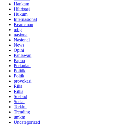
Hankam
Hilirisasi
Hukum
Internasional
Keamanan
mbg
nasiona
Nasional
News
Opini
Pahlawan
Papua
Pertanian
Politik
Poltik
provokasi
Rilis
Rillis
Sosbud
Sosial
Terkini
Trending
umkm
Uncategorized