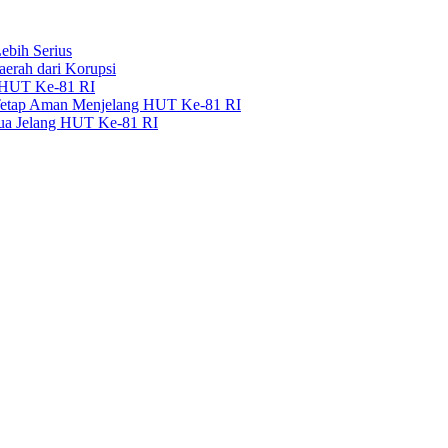
bih Serius
erah dari Korupsi
g HUT Ke-81 RI
 Tetap Aman Menjelang HUT Ke-81 RI
pua Jelang HUT Ke-81 RI