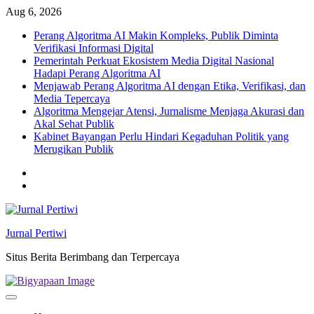
Skip
Aug 6, 2026
to
Perang Algoritma AI Makin Kompleks, Publik Diminta
content
Verifikasi Informasi Digital
Pemerintah Perkuat Ekosistem Media Digital Nasional
Hadapi Perang Algoritma AI
Menjawab Perang Algoritma AI dengan Etika, Verifikasi, dan
Media Tepercaya
Algoritma Mengejar Atensi, Jurnalisme Menjaga Akurasi dan
Akal Sehat Publik
Kabinet Bayangan Perlu Hindari Kegaduhan Politik yang
Merugikan Publik
Twitter
facebook
Jurnal Pertiwi
Situs Berita Berimbang dan Terpercaya