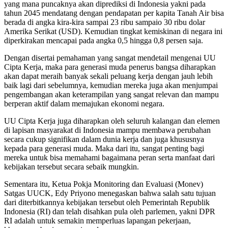
yang mana puncaknya akan diprediksi di Indonesia yakni pada
tahun 2045 mendatang dengan pendapatan per kapita Tanah Air bisa
berada di angka kira-kira sampai 23 ribu sampaio 30 ribu dolar
Amerika Serikat (USD). Kemudian tingkat kemiskinan di negara ini
diperkirakan mencapai pada angka 0,5 hingga 0,8 persen saja.
Dengan disertai pemahaman yang sangat mendetail mengenai UU
Cipta Kerja, maka para generasi muda penerus bangsa diharapkan
akan dapat meraih banyak sekali peluang kerja dengan jauh lebih
baik lagi dari sebelumnya, kemudian mereka juga akan menjumpai
pengembangan akan keterampilan yang sangat relevan dan mampu
berperan aktif dalam memajukan ekonomi negara.
UU Cipta Kerja juga diharapkan oleh seluruh kalangan dan elemen
di lapisan masyarakat di Indonesia mampu membawa perubahan
secara cukup signifikan dalam dunia kerja dan juga khususnya
kepada para generasi muda. Maka dari itu, sangat penting bagi
mereka untuk bisa memahami bagaimana peran serta manfaat dari
kebijakan tersebut secara sebaik mungkin.
Sementara itu, Ketua Pokja Monitoring dan Evaluasi (Monev)
Satgas UUCK, Edy Priyono menegaskan bahwa salah satu tujuan
dari diterbitkannya kebijakan tersebut oleh Pemerintah Republik
Indonesia (RI) dan telah disahkan pula oleh parlemen, yakni DPR
RI adalah untuk semakin memperluas lapangan pekerjaan,