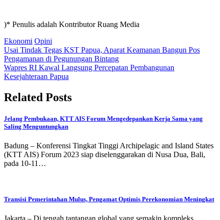
)* Penulis adalah Kontributor Ruang Media
Ekonomi
Opini
Post
Usai Tindak Tegas KST Papua, Aparat Keamanan Bangun Pos
Pengamanan di Pegunungan Bintang
navigation
Wapres RI Kawal Langsung Percepatan Pembangunan
Kesejahteraan Papua
Related Posts
Jelang Pembukaan, KTT AIS Forum Mengedepankan Kerja Sama yang
Saling Menguntungkan
​​​​​​​Badung – Konferensi Tingkat Tinggi Archipelagic and Island States
(KTT AIS) Forum 2023 siap diselenggarakan di Nusa Dua, Bali,
pada 10-11…
Transisi Pemerintahan Mulus, Pengamat Optimis Perekonomian Meningkat
Jakarta – Di tengah tantangan global yang semakin kompleks,