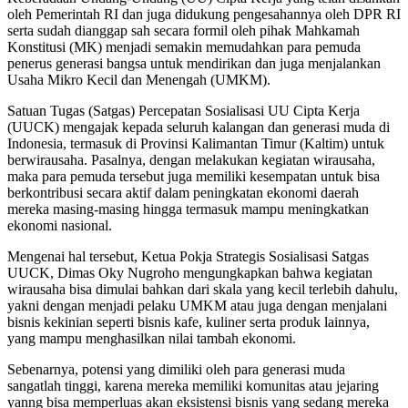
oleh Pemerintah RI dan juga didukung pengesahannya oleh DPR RI
serta sudah dianggap sah secara formil oleh pihak Mahkamah
Konstitusi (MK) menjadi semakin memudahkan para pemuda
penerus generasi bangsa untuk mendirikan dan juga menjalankan
Usaha Mikro Kecil dan Menengah (UMKM).
Satuan Tugas (Satgas) Percepatan Sosialisasi UU Cipta Kerja
(UUCK) mengajak kepada seluruh kalangan dan generasi muda di
Indonesia, termasuk di Provinsi Kalimantan Timur (Kaltim) untuk
berwirausaha. Pasalnya, dengan melakukan kegiatan wirausaha,
maka para pemuda tersebut juga memiliki kesempatan untuk bisa
berkontribusi secara aktif dalam peningkatan ekonomi daerah
mereka masing-masing hingga termasuk mampu meningkatkan
ekonomi nasional.
Mengenai hal tersebut, Ketua Pokja Strategis Sosialisasi Satgas
UUCK, Dimas Oky Nugroho mengungkapkan bahwa kegiatan
wirausaha bisa dimulai bahkan dari skala yang kecil terlebih dahulu,
yakni dengan menjadi pelaku UMKM atau juga dengan menjalani
bisnis kekinian seperti bisnis kafe, kuliner serta produk lainnya,
yang mampu menghasilkan nilai tambah ekonomi.
Sebenarnya, potensi yang dimiliki oleh para generasi muda
sangatlah tinggi, karena mereka memiliki komunitas atau jejaring
yanng bisa memperluas akan eksistensi bisnis yang sedang mereka