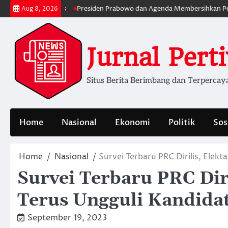
Skip
 Lebih Serius
Presiden Prabowo dan Agenda Membersihkan Pemerinta
Aug 8, 2026
to
content
Jurnal Pert
Situs Berita Berimbang dan Terpercay
Home
Nasional
Ekonomi
Politik
Sos
Home
Nasional
Survei Terbaru PRC Dirilis, Elekt
Survei Terbaru PRC Diri
Terus Ungguli Kandidat
September 19, 2023