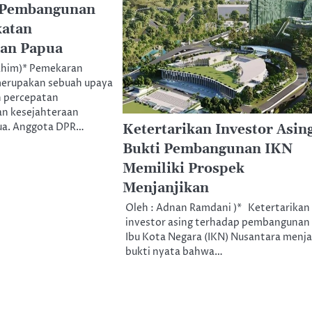
 Pembangunan
katan
aan Papua
rahim)* Pemekaran
merupakan sebuah upaya
 percepatan
n kesejahteraan
ua. Anggota DPR…
Ketertarikan Investor Asin
Bukti Pembangunan IKN
Memiliki Prospek
Menjanjikan
Oleh : Adnan Ramdani )* Ketertarikan
investor asing terhadap pembangunan
Ibu Kota Negara (IKN) Nusantara menja
bukti nyata bahwa…