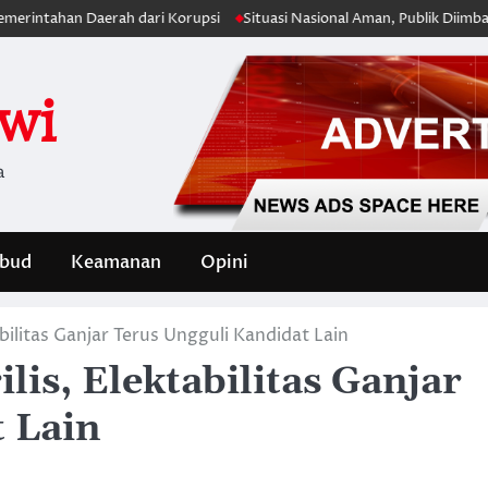
han Daerah dari Korupsi
Situasi Nasional Aman, Publik Diimbau Jaga 
iwi
a
bud
Keamanan
Opini
abilitas Ganjar Terus Ungguli Kandidat Lain
lis, Elektabilitas Ganjar
 Lain