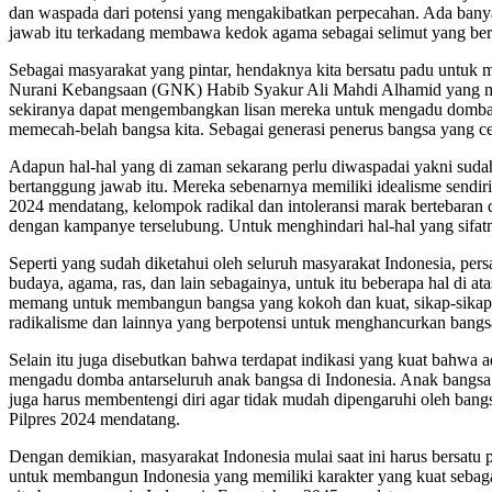
dan waspada dari potensi yang mengakibatkan perpecahan. Ada bany
jawab itu terkadang membawa kedok agama sebagai selimut yang bert
Sebagai masyarakat yang pintar, hendaknya kita bersatu padu untuk me
Nurani Kebangsaan (GNK) Habib Syakur Ali Mahdi Alhamid yang mula
sekiranya dapat mengembangkan lisan mereka untuk mengadu domba an
memecah-belah bangsa kita. Sebagai generasi penerus bangsa yang ce
Adapun hal-hal yang di zaman sekarang perlu diwaspadai yakni sudah 
bertanggung jawab itu. Mereka sebenarnya memiliki idealisme sendiri 
2024 mendatang, kelompok radikal dan intoleransi marak bertebara
dengan kampanye terselubung. Untuk menghindari hal-hal yang sifatnya 
Seperti yang sudah diketahui oleh seluruh masyarakat Indonesia, persa
budaya, agama, ras, dan lain sebagainya, untuk itu beberapa hal di ata
memang untuk membangun bangsa yang kokoh dan kuat, sikap-sikap seper
radikalisme dan lainnya yang berpotensi untuk menghancurkan bangs
Selain itu juga disebutkan bahwa terdapat indikasi yang kuat bahwa 
mengadu domba antarseluruh anak bangsa di Indonesia. Anak bangsa
juga harus membentengi diri agar tidak mudah dipengaruhi oleh bang
Pilpres 2024 mendatang.
Dengan demikian, masyarakat Indonesia mulai saat ini harus bersatu
untuk membangun Indonesia yang memiliki karakter yang kuat sebaga