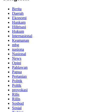
Berita
Daerah
Ekonomi
Hankam
Hilirisasi
Hukum
Internasional
Keamanan
mbg
nasiona
Nasional
News
Opini
Pahlawan
Papua
Pertanian
Politik
Poltik
provokasi
Rilis
Rillis
Sosbud
Sosial