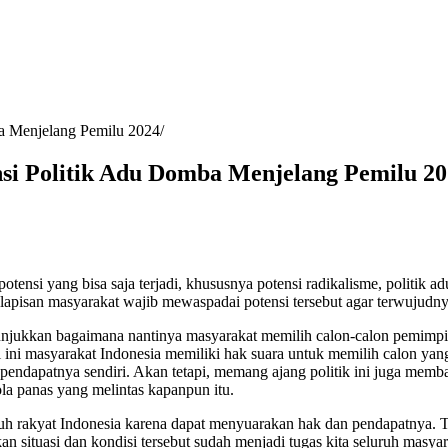
a Menjelang Pemilu 2024
si Politik Adu Domba Menjelang Pemilu 2
nsi yang bisa saja terjadi, khususnya potensi radikalisme, politik 
 lapisan masyarakat wajib mewaspadai potensi tersebut agar terwujudn
nunjukkan bagaimana nantinya masyarakat memilih calon-calon pemimp
 ini masyarakat Indonesia memiliki hak suara untuk memilih calon yang
endapatnya sendiri. Akan tetapi, memang ajang politik ini juga memb
ola panas yang melintas kapanpun itu.
uh rakyat Indonesia karena dapat menyuarakan hak dan pendapatnya. Te
 situasi dan kondisi tersebut sudah menjadi tugas kita seluruh masya