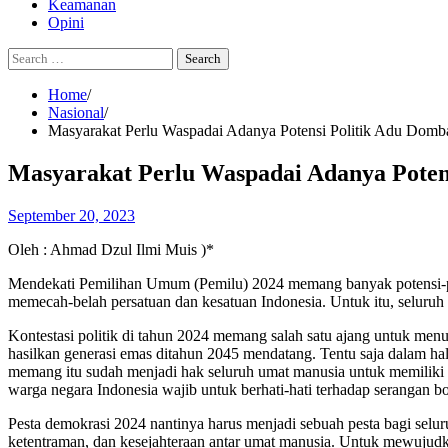
Keamanan
Opini
Search
for:
Home
Nasional
Masyarakat Perlu Waspadai Adanya Potensi Politik Adu Domb
Masyarakat Perlu Waspadai Adanya Poten
September 20, 2023
Oleh : Ahmad Dzul Ilmi Muis )*
Mendekati Pemilihan Umum (Pemilu) 2024 memang banyak potensi-pote
memecah-belah persatuan dan kesatuan Indonesia. Untuk itu, seluruh
Kontestasi politik di tahun 2024 memang salah satu ajang untuk me
hasilkan generasi emas ditahun 2045 mendatang. Tentu saja dalam hal
memang itu sudah menjadi hak seluruh umat manusia untuk memiliki p
warga negara Indonesia wajib untuk berhati-hati terhadap serangan b
Pesta demokrasi 2024 nantinya harus menjadi sebuah pesta bagi selur
ketentraman, dan kesejahteraan antar umat manusia. Untuk mewujudkan