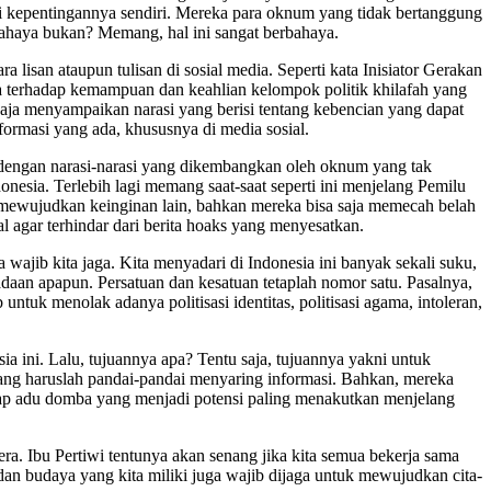
 kepentingannya sendiri. Mereka para oknum yang tidak bertanggung
ahaya bukan? Memang, hal ini sangat berbahaya.
lisan ataupun tulisan di sosial media. Seperti kata Inisiator Gerakan
 terhadap kemampuan dan keahlian kelompok politik khilafah yang
ja menyampaikan narasi yang berisi tentang kebencian yang dapat
ormasi yang ada, khususnya di media sosial.
an dengan narasi-narasi yang dikembangkan oleh oknum yang tak
onesia. Terlebih lagi memang saat-saat seperti ini menjelang Pemilu
mewujudkan keinginan lain, bahkan mereka bisa saja memecah belah
al agar terhindar dari berita hoaks yang menyesatkan.
 wajib kita jaga. Kita menyadari di Indonesia ini banyak sekali suku,
keadaan apapun. Persatuan dan kesatuan tetaplah nomor satu. Pasalnya,
tuk menolak adanya politisasi identitas, politisasi agama, intoleran,
a ini. Lalu, tujuannya apa? Tentu saja, tujuannya yakni untuk
ang haruslah pandai-pandai menyaring informasi. Bahkan, mereka
hadap adu domba yang menjadi potensi paling menakutkan menjelang
a. Ibu Pertiwi tentunya akan senang jika kita semua bekerja sama
n budaya yang kita miliki juga wajib dijaga untuk mewujudkan cita-