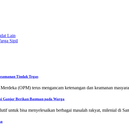
idat Lain
rga Sipil
Keamanan Tindak Tegas
pua Merdeka (OPM) terus mengancam ketenangan dan keamanan masya
asi Ganjar Berikan Bantuan pada Warga
untuk bisa menyelesaikan berbagai masalah rakyat, milenial di Sa
sa