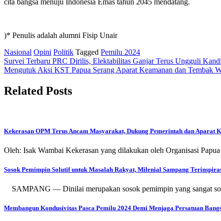
cita bangsa menuju Indonesia Emas tahun 2045 mendatang.
)* Penulis adalah alumni Fisip Unair
Nasional
Opini
Politik
Tagged
Pemilu 2024
Post
Survei Terbaru PRC Dirilis, Elektabilitas Ganjar Terus Ungguli Kand
Mengutuk Aksi KST Papua Serang Aparat Keamanan dan Tembak Wa
navigation
Related Posts
Kekerasan OPM Terus Ancam Masyarakat, Dukung Pemerintah dan Aparat 
Oleh: Isak Wambai Kekerasan yang dilakukan oleh Organisasi Pa
Sosok Pemimpin Solutif untuk Masalah Rakyat, Milenial Sampang Terinspir
SAMPANG — Dinilai merupakan sosok pemimpin yang sangat solutif 
Membangun Kondusivitas Pasca Pemilu 2024 Demi Menjaga Persatuan Bang