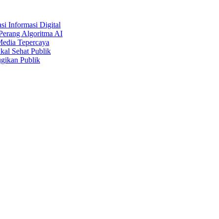
i Informasi Digital
Perang Algoritma AI
Media Tepercaya
kal Sehat Publik
gikan Publik