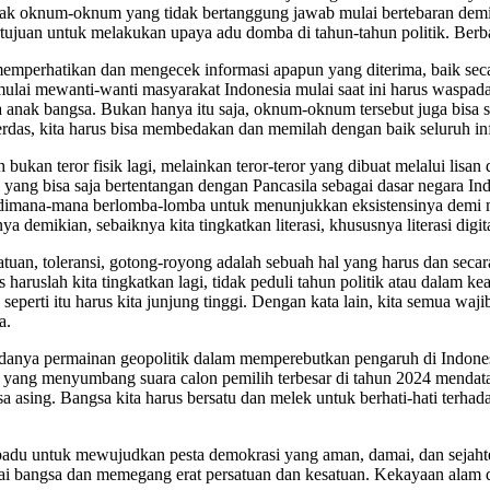
ak oknum-oknum yang tidak bertanggung jawab mulai bertebaran demi
ujuan untuk melakukan upaya adu domba di tahun-tahun politik. Berb
mperhatikan dan mengecek informasi apapun yang diterima, baik secara 
i mewanti-wanti masyarakat Indonesia mulai saat ini harus waspada
ak bangsa. Bukan hanya itu saja, oknum-oknum tersebut juga bisa sa
rdas, kita harus bisa membedakan dan memilah dengan baik seluruh inf
bukan teror fisik lagi, melainkan teror-teror yang dibuat melalui lis
yang bisa saja bertentangan dengan Pancasila sebagai dasar negara Ind
n dimana-mana berlomba-lomba untuk menunjukkan eksistensinya demi 
demikian, sebaiknya kita tingkatkan literasi, khususnya literasi digit
tuan, toleransi, gotong-royong adalah sebuah hal yang harus dan secara
s haruslah kita tingkatkan lagi, tidak peduli tahun politik atau dalam 
ti itu harus kita junjung tinggi. Dengan kata lain, kita semua wajib un
a.
adanya permainan geopolitik dalam memperebutkan pengaruh di Indonesi
 yang menyumbang suara calon pemilih terbesar di tahun 2024 mendat
sa asing. Bangsa kita harus bersatu dan melek untuk berhati-hati ter
 padu untuk mewujudkan pesta demokrasi yang aman, damai, dan sejahter
i bangsa dan memegang erat persatuan dan kesatuan. Kekayaan alam da