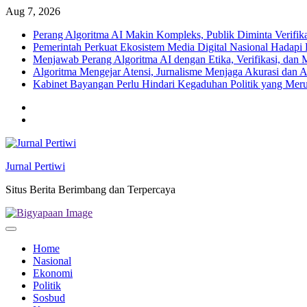
Skip
Aug 7, 2026
to
Perang Algoritma AI Makin Kompleks, Publik Diminta Verifikas
content
Pemerintah Perkuat Ekosistem Media Digital Nasional Hadapi 
Menjawab Perang Algoritma AI dengan Etika, Verifikasi, dan 
Algoritma Mengejar Atensi, Jurnalisme Menjaga Akurasi dan A
Kabinet Bayangan Perlu Hindari Kegaduhan Politik yang Meru
Twitter
facebook
Jurnal Pertiwi
Situs Berita Berimbang dan Terpercaya
Home
Nasional
Ekonomi
Politik
Sosbud