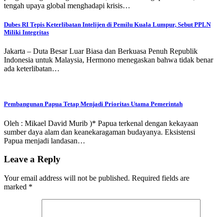
tengah upaya global menghadapi krisis…
Dubes RI Tepis Keterlibatan Intelijen di Pemilu Kuala Lumpur, Sebut PPLN
Miliki Integritas
Jakarta – Duta Besar Luar Biasa dan Berkuasa Penuh Republik
Indonesia untuk Malaysia, Hermono menegaskan bahwa tidak benar
ada keterlibatan…
Pembangunan Papua Tetap Menjadi Prioritas Utama Pemerintah
Oleh : Mikael David Murib )* Papua terkenal dengan kekayaan
sumber daya alam dan keanekaragaman budayanya. Eksistensi
Papua menjadi landasan…
Leave a Reply
Your email address will not be published.
Required fields are
marked
*