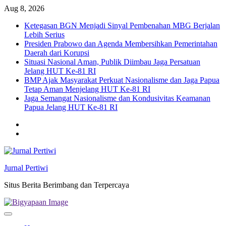
Skip
Aug 8, 2026
to
Ketegasan BGN Menjadi Sinyal Pembenahan MBG Berjalan
content
Lebih Serius
Presiden Prabowo dan Agenda Membersihkan Pemerintahan
Daerah dari Korupsi
Situasi Nasional Aman, Publik Diimbau Jaga Persatuan
Jelang HUT Ke-81 RI
BMP Ajak Masyarakat Perkuat Nasionalisme dan Jaga Papua
Tetap Aman Menjelang HUT Ke-81 RI
Jaga Semangat Nasionalisme dan Kondusivitas Keamanan
Papua Jelang HUT Ke-81 RI
Twitter
facebook
Jurnal Pertiwi
Situs Berita Berimbang dan Terpercaya