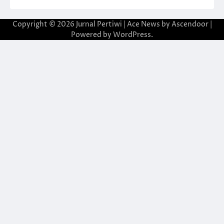
Copyright © 2026
Jurnal Pertiwi
| Ace News by
Ascendoor
|
Powered by
WordPress
.