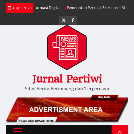
Skip
ifikasi Informasi Digital
Pemerintah Perkuat Ekosistem Media Digital Na
Aug 6, 2026
to
content
Twitter
facebook
Jurnal Pertiwi
Situs Berita Berimbang dan Terpercaya