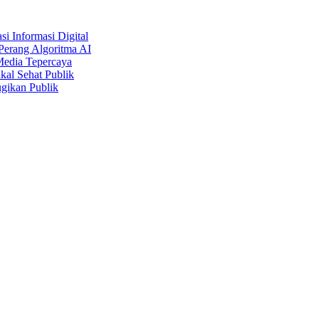
i Informasi Digital
Perang Algoritma AI
Media Tepercaya
kal Sehat Publik
gikan Publik