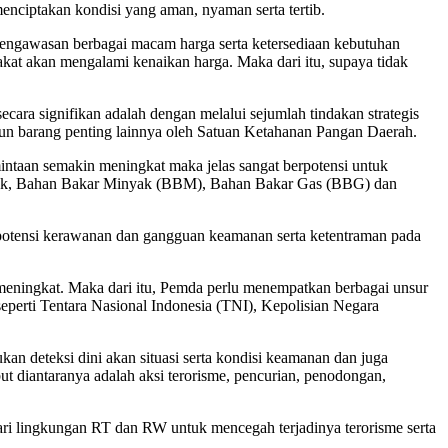
nciptakan kondisi yang aman, nyaman serta tertib.
 pengawasan berbagai macam harga serta ketersediaan kebutuhan
kat akan mengalami kenaikan harga. Maka dari itu, supaya tidak
cara signifikan adalah dengan melalui sejumlah tindakan strategis
pun barang penting lainnya oleh Satuan Ketahanan Pangan Daerah.
intaan semakin meningkat maka jelas sangat berpotensi untuk
pokok, Bahan Bakar Minyak (BBM), Bahan Bakar Gas (BBG) dan
 potensi kerawanan dan gangguan keamanan serta ketentraman pada
meningkat. Maka dari itu, Pemda perlu menempatkan berbagai unsur
seperti Tentara Nasional Indonesia (TNI), Kepolisian Negara
n deteksi dini akan situasi serta kondisi keamanan dan juga
 diantaranya adalah aksi terorisme, pencurian, penodongan,
ari lingkungan RT dan RW untuk mencegah terjadinya terorisme serta