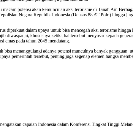
macam potensi akan kemunculan aksi terorisme di Tanah Air. Berbagai 
Kepolisian Negara Republik Indonesia (Densus 88 AT Polri) hingga j
us diperkuat dalam upaya untuk bisa mencegah aksi terorisme hingga 
ib diwaspadai, khususnya ketika hal tersebut menyasar kepada generasi
asi emas pada tahun 2045 mendatang.
k bisa menanggulangi adanya potensi munculnya banyak gangguan, uta
upaya pemerintah tersebut, penting juga segenap elemen bangsa mem
an mengatakan capaian Indonesia dalam Konferensi Tingkat Tinggi Mela