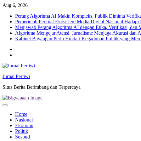
Skip
Aug 6, 2026
to
Perang Algoritma AI Makin Kompleks, Publik Diminta Verifikas
content
Pemerintah Perkuat Ekosistem Media Digital Nasional Hadapi 
Menjawab Perang Algoritma AI dengan Etika, Verifikasi, dan 
Algoritma Mengejar Atensi, Jurnalisme Menjaga Akurasi dan A
Kabinet Bayangan Perlu Hindari Kegaduhan Politik yang Meru
Twitter
facebook
Jurnal Pertiwi
Situs Berita Berimbang dan Terpercaya
Home
Nasional
Ekonomi
Politik
Sosbud