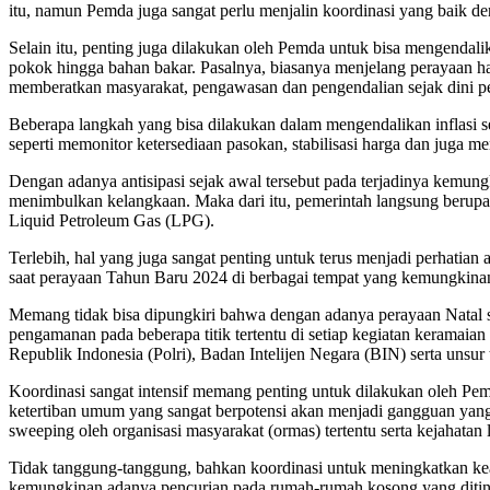
itu, namun Pemda juga sangat perlu menjalin koordinasi yang baik 
Selain itu, penting juga dilakukan oleh Pemda untuk bisa mengendal
pokok hingga bahan bakar. Pasalnya, biasanya menjelang perayaan ha
memberatkan masyarakat, pengawasan dan pengendalian sejak dini pe
Beberapa langkah yang bisa dilakukan dalam mengendalikan inflasi seh
seperti memonitor ketersediaan pasokan, stabilisasi harga dan juga
Dengan adanya antisipasi sejak awal tersebut pada terjadinya kemun
menimbulkan kelangkaan. Maka dari itu, pemerintah langsung beru
Liquid Petroleum Gas (LPG).
Terlebih, hal yang juga sangat penting untuk terus menjadi perhat
saat perayaan Tahun Baru 2024 di berbagai tempat yang kemungkin
Memang tidak bisa dipungkiri bahwa dengan adanya perayaan Natal s
pengamanan pada beberapa titik tertentu di setiap kegiatan keramaia
Republik Indonesia (Polri), Badan Intelijen Negara (BIN) serta unsur t
Koordinasi sangat intensif memang penting untuk dilakukan oleh Pem
ketertiban umum yang sangat berpotensi akan menjadi gangguan yang
sweeping oleh organisasi masyarakat (ormas) tertentu serta kejahatan 
Tidak tanggung-tanggung, bahkan koordinasi untuk meningkatkan keam
kemungkinan adanya pencurian pada rumah-rumah kosong yang ditingg