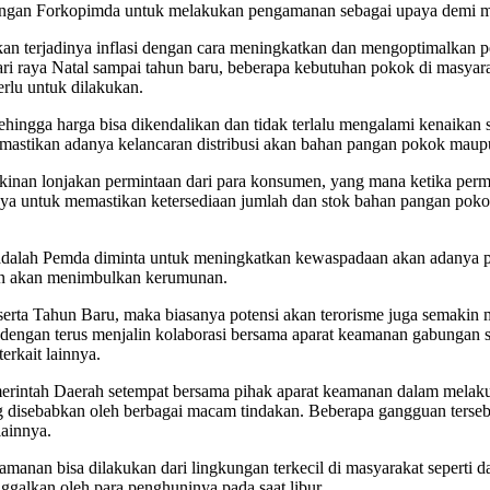
dengan Forkopimda untuk melakukan pengamanan sebagai upaya demi me
ikan terjadinya inflasi dengan cara meningkatkan dan mengoptimalkan
ri raya Natal sampai tahun baru, beberapa kebutuhan pokok di masyara
rlu untuk dilakukan.
ingga harga bisa dikendalikan dan tidak terlalu mengalami kenaikan se
 memastikan adanya kelancaran distribusi akan bahan pangan pokok mau
gkinan lonjakan permintaan dari para konsumen, yang mana ketika perm
paya untuk memastikan ketersediaan jumlah dan stok bahan pangan 
ian adalah Pemda diminta untuk meningkatkan kewaspadaan akan adanya
an akan menimbulkan kerumunan.
erta Tahun Baru, maka biasanya potensi akan terorisme juga semakin 
n dengan terus menjalin kolaborasi bersama aparat keamanan gabungan 
erkait lainnya.
erintah Daerah setempat bersama pihak aparat keamanan dalam melakuka
 disebabkan oleh berbagai macam tindakan. Beberapa gangguan tersebut
lainnya.
anan bisa dilakukan dari lingkungan terkecil di masyarakat seperti d
alkan oleh para penghuninya pada saat libur.