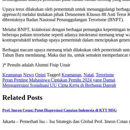
Upaya terus dilakukan oleh pemerintah untuk menanggulangi berbagai 
approach
) melalui tindakan pihak Detasemen Khusus 88 Anti Teror 
dibentuknya Badan Nasional Penanggulangan Terorisme (BNPT).
Melalui BNPT, kolaborasi dengan berbagai pemangku kepentingan ter
beberapa paham terorisme seperti adanya intoleransi memang tetap waj
kontraproduktif terhadap upaya pemerintah dalam menciptakan gener
Berbagai macam upaya memang telah dilakukan oleh pemerintah untu
Tahun Baru mendatang. Maka dari itu, untuk semakin memperlancar 
)* Penulis adalah Alumni Fisip Unair
Keamanan
News
Opini
Tagged
Keamanan
,
Natal
,
Terorisme
Post
Peran Penting Mahasiswa Ciptakan Pemilu 2024 yang Damai
Mengapresiasi Sosialisasi UU Cipta Kerja di Berbagai Daerah
navigation
Related Posts
Prof. Imron Cotan: Patut Diapresiasi Capaian Indonesia di KTT MSG
Jakarta – Pemerhati Isu – Isu Strategis dan Global Prof. Imron Cot