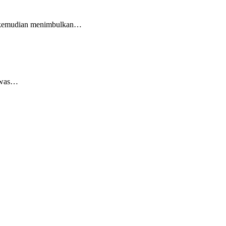
ut kemudian menimbulkan…
tewas…