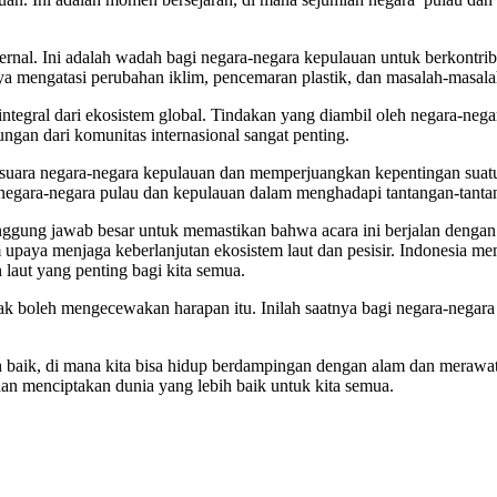
al. Ini adalah wadah bagi negara-negara kepulauan untuk berkontrib
 mengatasi perubahan iklim, pencemaran plastik, dan masalah-masalah
ntegral dari ekosistem global. Tindakan yang diambil oleh negara-nega
ungan dari komunitas internasional sangat penting.
ra negara-negara kepulauan dan memperjuangkan kepentingan suatu ne
n negara-negara pulau dan kepulauan dalam menghadapi tantangan-tant
ggung jawab besar untuk memastikan bahwa acara ini berjalan dengan
 upaya menjaga keberlanjutan ekosistem laut dan pesisir. Indonesia
laut yang penting bagi kita semua.
k boleh mengecewakan harapan itu. Inilah saatnya bagi negara-negara 
baik, di mana kita bisa hidup berdampingan dengan alam dan merawat
 dan menciptakan dunia yang lebih baik untuk kita semua.