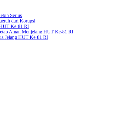
bih Serius
erah dari Korupsi
g HUT Ke-81 RI
 Tetap Aman Menjelang HUT Ke-81 RI
pua Jelang HUT Ke-81 RI