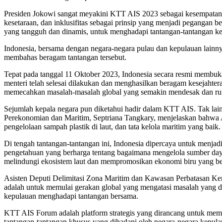
Presiden Jokowi sangat meyakini KTT AIS 2023 sebagai kesempatan p
kesetaraan, dan inklusifitas sebagai prinsip yang menjadi pegangan 
yang tangguh dan dinamis, untuk menghadapi tantangan-tantangan ke
Indonesia, bersama dengan negara-negara pulau dan kepulauan lainny
membahas beragam tantangan tersebut.
Tepat pada tanggal 11 Oktober 2023, Indonesia secara resmi membu
menteri telah selesai dilakukan dan menghasilkan beragam kesejahte
memecahkan masalah-masalah global yang semakin mendesak dan ru
Sejumlah kepala negara pun diketahui hadir dalam KTT AIS. Tak la
Perekonomian dan Maritim, Septriana Tangkary, menjelaskan bahwa AI
pengelolaan sampah plastik di laut, dan tata kelola maritim yang baik.
Di tengah tantangan-tantangan ini, Indonesia dipercaya untuk menj
pengetahuan yang berharga tentang bagaimana mengelola sumber daya 
melindungi ekosistem laut dan mempromosikan ekonomi biru yang be
Asisten Deputi Delimitasi Zona Maritim dan Kawasan Perbatasan Kem
adalah untuk memulai gerakan global yang mengatasi masalah yang di
kepulauan menghadapi tantangan bersama.
KTT AIS Forum adalah platform strategis yang dirancang untuk memfa
tantangan-tantangan khusus yang dihadapi oleh negara-negara kepula