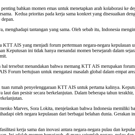
enting bahkan momen emas untuk menetapkan arah kolaborasi ke depan 
bersama. Kedua prioritas pada kerja sama konkret yang disesuaikan den
 depan.
a, menghadapi tantangan yang sama. Oleh sebab itu, Indonesia mengin
ka KTT AIS yang menjadi forum pertemuan negara-negara kepulauan un
raan Keputusan ini tidak hanya menandai momen bersejarah dalam seja
mit.
in hal tersebut menandakan bahwa memang KTT AIS merupakan forum be
S Forum bertujuan untuk mengatasi masalah global dalam empat area u
adi tuan rumah penyelenggaraan KTT AIS untuk pertama kalinya. Keputu
laut dan pesisir secara berkelanjutan. Dalam beberapa tahun terakhir
rkelanjutan.
enko Marves, Sora Lokita, menjelaskan bahwa Indonesia memiliki ban
hadapi oleh negara kepulauan dari berbagai belahan dunia. Gerakan i
silitasi kerja sama dan inovasi antara negara-negara pulau dan kepul
uan. Ini adalah momen bersejarah, di mana sejumlah negara pulau dan 