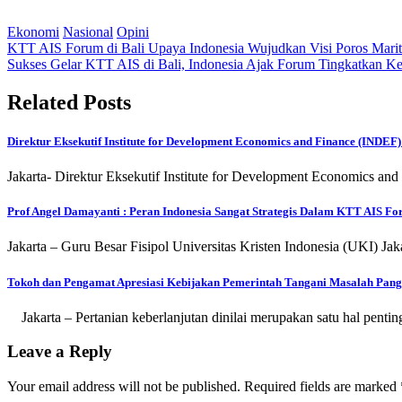
Ekonomi
Nasional
Opini
Post
KTT AIS Forum di Bali Upaya Indonesia Wujudkan Visi Poros Mari
Sukses Gelar KTT AIS di Bali, Indonesia Ajak Forum Tingkatkan Ke
navigation
Related Posts
Direktur Eksekutif Institute for Development Economics and Finance (INDE
Jakarta- Direktur Eksekutif Institute for Development Economics 
Prof Angel Damayanti : Peran Indonesia Sangat Strategis Dalam KTT AIS F
Jakarta – Guru Besar Fisipol Universitas Kristen Indonesia (UKI) Ja
Tokoh dan Pengamat Apresiasi Kebijakan Pemerintah Tangani Masalah Pan
Jakarta – Pertanian keberlanjutan dinilai merupakan satu hal pe
Leave a Reply
Your email address will not be published.
Required fields are marked