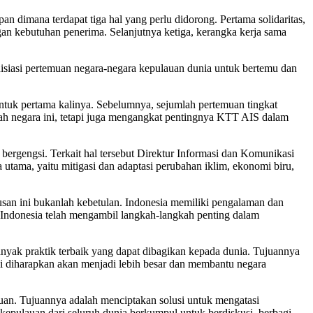
dimana terdapat tiga hal yang perlu didorong. Pertama solidaritas,
gan kebutuhan penerima. Selanjutnya ketiga, kerangka kerja sama
isiasi pertemuan negara-negara kepulauan dunia untuk bertemu dan
tuk pertama kalinya. Sebelumnya, sejumlah pertemuan tingkat
rah negara ini, tetapi juga mengangkat pentingnya KTT AIS dalam
rgengsi. Terkait hal tersebut Direktur Informasi dan Komunikasi
tama, yaitu mitigasi dan adaptasi perubahan iklim, ekonomi biru,
san ini bukanlah kebetulan. Indonesia memiliki pengalaman dan
, Indonesia telah mengambil langkah-langkah penting dalam
yak praktik terbaik yang dapat dibagikan kepada dunia. Tujuannya
ni diharapkan akan menjadi lebih besar dan membantu negara
auan. Tujuannya adalah menciptakan solusi untuk mengatasi
kepulauan dari seluruh dunia berkumpul untuk berdiskusi, berbagi