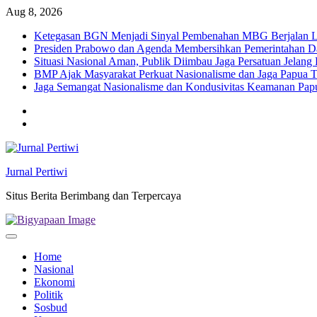
Skip
Aug 8, 2026
to
Ketegasan BGN Menjadi Sinyal Pembenahan MBG Berjalan Le
content
Presiden Prabowo dan Agenda Membersihkan Pemerintahan Da
Situasi Nasional Aman, Publik Diimbau Jaga Persatuan Jelan
BMP Ajak Masyarakat Perkuat Nasionalisme dan Jaga Papua
Jaga Semangat Nasionalisme dan Kondusivitas Keamanan Pa
Twitter
facebook
Jurnal Pertiwi
Situs Berita Berimbang dan Terpercaya
Home
Nasional
Ekonomi
Politik
Sosbud