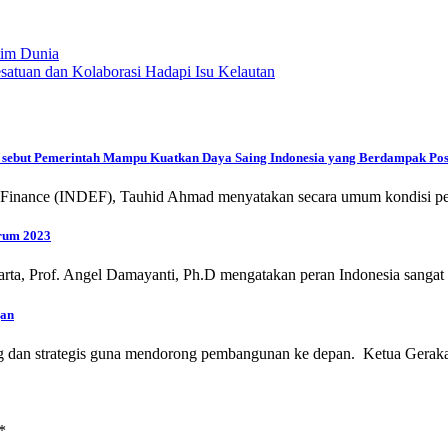
tim Dunia
satuan dan Kolaborasi Hadapi Isu Kelautan
F) sebut Pemerintah Mampu Kuatkan Daya Saing Indonesia yang Berdampak Pos
and Finance (INDEF), Tauhid Ahmad menyatakan secara umum kondisi 
orum 2023
karta, Prof. Angel Damayanti, Ph.D mengatakan peran Indonesia sangat
gan
nting dan strategis guna mendorong pembangunan ke depan. Ketua Ger
*