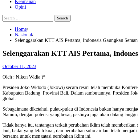
Keamanan
Opini
Search
for:
Home
Nasional
Selenggarakan KTT AIS Pertama, Indonesia Gaungkan Semang
Selenggarakan KTT AIS Pertama, Indone
October 11, 2023
Oleh : Niken Widia )*
Presiden Joko Widodo (Jokowi) secara resmi telah membuka Konferen
Kabupaten Badung, Provinsi Bali. Dalam sambutannya, Presiden Joko
global.
Sebagaimana diketahui, pulau-pulau di Indonesia bukan hanya menjad
Namun, dengan potensi yang besar, pastinya juga akan datang tanggu
Tidak hanya itu, tantangan terkait perubahan iklim telah memberika
laut, badai yang lebih kuat, dan perubahan suhu air laut telah menjad
bersama untuk mengatasi perubahan iklim ini.