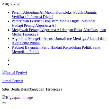
Skip
Aug 6, 2026
to
Perang Algoritma AI Makin Kompleks, Publik Diminta
content
Verifikasi Informasi Digital
Pemerintah Perkuat Ekosistem Media Digital Nasional
Hadapi Perang Algoritma AI
Menjawab Perang Algoritma AI dengan Etika, Verifikasi, dan
Media Tepercaya
Algoritma Mengejar Atensi, Jurnalisme Menjaga Akurasi dan
Akal Sehat Publik
Kabinet Bayangan Perlu Hindari Kegaduhan Politik yang
Merugikan Publik
Twitter
facebook
Jurnal Pertiwi
Situs Berita Berimbang dan Terpercaya