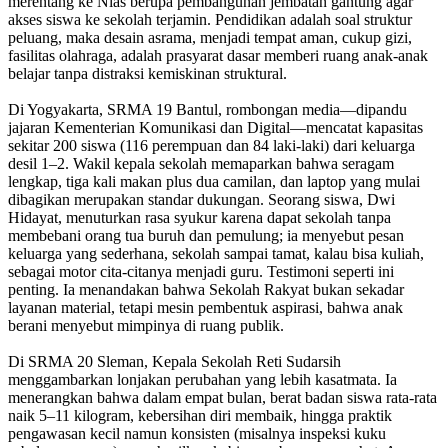
merentang ke Nias berupa pembangunan jembatan gantung agar
akses siswa ke sekolah terjamin. Pendidikan adalah soal struktur
peluang, maka desain asrama, menjadi tempat aman, cukup gizi,
fasilitas olahraga, adalah prasyarat dasar memberi ruang anak-anak
belajar tanpa distraksi kemiskinan struktural.
Di Yogyakarta, SRMA 19 Bantul, rombongan media—dipandu
jajaran Kementerian Komunikasi dan Digital—mencatat kapasitas
sekitar 200 siswa (116 perempuan dan 84 laki-laki) dari keluarga
desil 1–2. Wakil kepala sekolah memaparkan bahwa seragam
lengkap, tiga kali makan plus dua camilan, dan laptop yang mulai
dibagikan merupakan standar dukungan. Seorang siswa, Dwi
Hidayat, menuturkan rasa syukur karena dapat sekolah tanpa
membebani orang tua buruh dan pemulung; ia menyebut pesan
keluarga yang sederhana, sekolah sampai tamat, kalau bisa kuliah,
sebagai motor cita-citanya menjadi guru. Testimoni seperti ini
penting. Ia menandakan bahwa Sekolah Rakyat bukan sekadar
layanan material, tetapi mesin pembentuk aspirasi, bahwa anak
berani menyebut mimpinya di ruang publik.
Di SRMA 20 Sleman, Kepala Sekolah Reti Sudarsih
menggambarkan lonjakan perubahan yang lebih kasatmata. Ia
menerangkan bahwa dalam empat bulan, berat badan siswa rata-rata
naik 5–11 kilogram, kebersihan diri membaik, hingga praktik
pengawasan kecil namun konsisten (misalnya inspeksi kuku