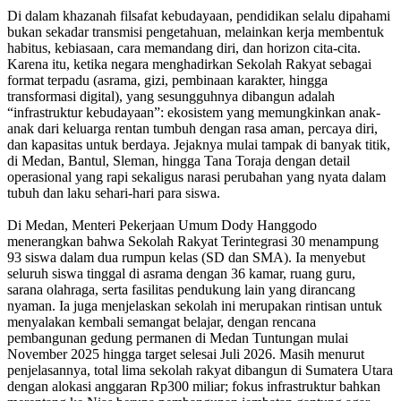
Di dalam khazanah filsafat kebudayaan, pendidikan selalu dipahami
bukan sekadar transmisi pengetahuan, melainkan kerja membentuk
habitus, kebiasaan, cara memandang diri, dan horizon cita-cita.
Karena itu, ketika negara menghadirkan Sekolah Rakyat sebagai
format terpadu (asrama, gizi, pembinaan karakter, hingga
transformasi digital), yang sesungguhnya dibangun adalah
“infrastruktur kebudayaan”: ekosistem yang memungkinkan anak-
anak dari keluarga rentan tumbuh dengan rasa aman, percaya diri,
dan kapasitas untuk berdaya. Jejaknya mulai tampak di banyak titik,
di Medan, Bantul, Sleman, hingga Tana Toraja dengan detail
operasional yang rapi sekaligus narasi perubahan yang nyata dalam
tubuh dan laku sehari-hari para siswa.
Di Medan, Menteri Pekerjaan Umum Dody Hanggodo
menerangkan bahwa Sekolah Rakyat Terintegrasi 30 menampung
93 siswa dalam dua rumpun kelas (SD dan SMA). Ia menyebut
seluruh siswa tinggal di asrama dengan 36 kamar, ruang guru,
sarana olahraga, serta fasilitas pendukung lain yang dirancang
nyaman. Ia juga menjelaskan sekolah ini merupakan rintisan untuk
menyalakan kembali semangat belajar, dengan rencana
pembangunan gedung permanen di Medan Tuntungan mulai
November 2025 hingga target selesai Juli 2026. Masih menurut
penjelasannya, total lima sekolah rakyat dibangun di Sumatera Utara
dengan alokasi anggaran Rp300 miliar; fokus infrastruktur bahkan