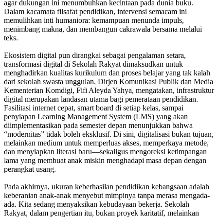
agar dukungan ini menumbuhkan kecintaan pada dunia buku.
Dalam kacamata filsafat pendidikan, intervensi semacam ini
memulihkan inti humaniora: kemampuan menunda impuls,
menimbang makna, dan membangun cakrawala bersama melalui
teks.
Ekosistem digital pun dirangkai sebagai pengalaman setara,
transformasi digital di Sekolah Rakyat dimaksudkan untuk
menghadirkan kualitas kurikulum dan proses belajar yang tak kalah
dari sekolah swasta unggulan. Dirjen Komunikasi Publik dan Media
Kementerian Komdigi, Fifi Aleyda Yahya, mengatakan, infrastruktur
digital merupakan landasan utama bagi pemerataan pendidikan.
Fasilitasi internet cepat, smart board di setiap kelas, sampai
penyiapan Learning Management System (LMS) yang akan
diimplementasikan pada semester depan menunjukkan bahwa
“modernitas” tidak boleh eksklusif. Di sini, digitalisasi bukan tujuan,
melainkan medium untuk memperluas akses, memperkaya metode,
dan menyiapkan literasi baru—sekaligus mengoreksi ketimpangan
lama yang membuat anak miskin menghadapi masa depan dengan
perangkat usang.
Pada akhirnya, ukuran keberhasilan pendidikan kebangsaan adalah
keberanian anak-anak menyebut mimpinya tanpa merasa mengada-
ada. Kita sedang menyaksikan kebudayaan bekerja. Sekolah
Rakyat, dalam pengertian itu, bukan proyek karitatif, melainkan