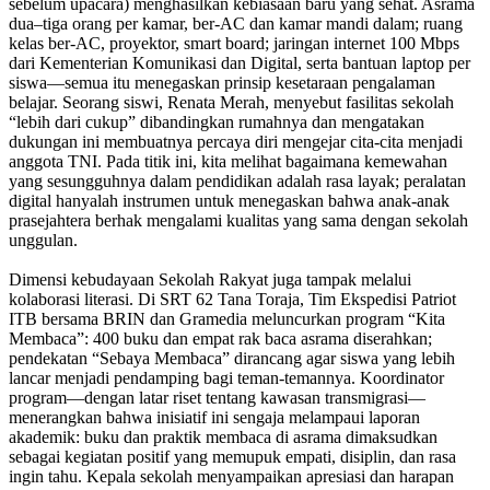
sebelum upacara) menghasilkan kebiasaan baru yang sehat. Asrama
dua–tiga orang per kamar, ber-AC dan kamar mandi dalam; ruang
kelas ber-AC, proyektor, smart board; jaringan internet 100 Mbps
dari Kementerian Komunikasi dan Digital, serta bantuan laptop per
siswa—semua itu menegaskan prinsip kesetaraan pengalaman
belajar. Seorang siswi, Renata Merah, menyebut fasilitas sekolah
“lebih dari cukup” dibandingkan rumahnya dan mengatakan
dukungan ini membuatnya percaya diri mengejar cita-cita menjadi
anggota TNI. Pada titik ini, kita melihat bagaimana kemewahan
yang sesungguhnya dalam pendidikan adalah rasa layak; peralatan
digital hanyalah instrumen untuk menegaskan bahwa anak-anak
prasejahtera berhak mengalami kualitas yang sama dengan sekolah
unggulan.
Dimensi kebudayaan Sekolah Rakyat juga tampak melalui
kolaborasi literasi. Di SRT 62 Tana Toraja, Tim Ekspedisi Patriot
ITB bersama BRIN dan Gramedia meluncurkan program “Kita
Membaca”: 400 buku dan empat rak baca asrama diserahkan;
pendekatan “Sebaya Membaca” dirancang agar siswa yang lebih
lancar menjadi pendamping bagi teman-temannya. Koordinator
program—dengan latar riset tentang kawasan transmigrasi—
menerangkan bahwa inisiatif ini sengaja melampaui laporan
akademik: buku dan praktik membaca di asrama dimaksudkan
sebagai kegiatan positif yang memupuk empati, disiplin, dan rasa
ingin tahu. Kepala sekolah menyampaikan apresiasi dan harapan