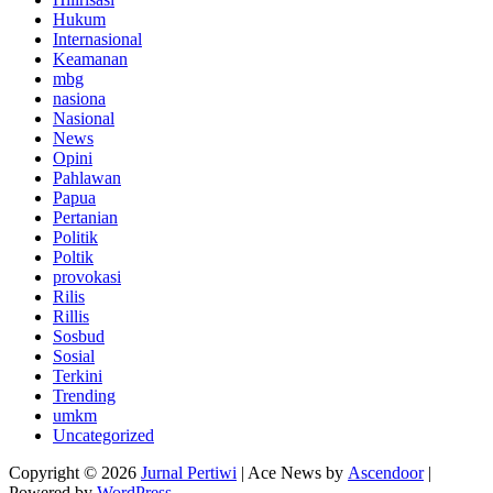
Hukum
Internasional
Keamanan
mbg
nasiona
Nasional
News
Opini
Pahlawan
Papua
Pertanian
Politik
Poltik
provokasi
Rilis
Rillis
Sosbud
Sosial
Terkini
Trending
umkm
Uncategorized
Copyright © 2026
Jurnal Pertiwi
| Ace News by
Ascendoor
|
Powered by
WordPress
.