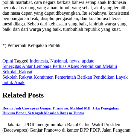
politik martabat, cara negara berkata bahwa setiap anak Indonesia
berhak atas ruang yang aman, tubuh yang sehat, akal yang terlatih,
dan masa depan yang dapat dibayangkan. Itu sebabnya, konsistensi
pembangunan fisik, disiplin pengasuhan, dan kolaborasi literasi
mesti dijaga. Sebab dari kebiasaan yang baik, lahirlah warga yang
baik, dan dari warga yang baik, tumbuhlah republik yang kuat.
*) Pemerhati Kebijakan Publik
Opini
Tagged
Indonesia
,
Nasional
,
news
,
update
Post
Sinergitas Antar Lembaga Perluas Akses Pendidikan Melalui
Sekolah Rakyat
navigation
Sekolah Rakyat Komitmen Pemerintah Berikan Pendidikan Layak
untuk Anak
Related Posts
Resmi Jadi Cawapres Ganjar Pranowo, Mahfud MD: Jika Penegakan
Hukum Benar, Setengah Masalah Bangsa Tuntas
Jakarta – PDIP mengumumkan Bakal Calon Wakil Presiden
(Bacawapres) Ganjar Pranowo di kantor DPP PDIP, Jalan Pangeran