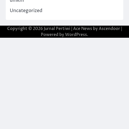
umkm
Uncategorized
Copyright © 2026
Jurnal Pertiwi
| Ace News by
Ascendoor
|
Powered by
WordPress
.