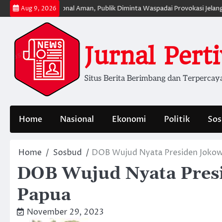
Skip
uasi Nasional Aman, Publik Diminta Waspadai Provokasi Jelang HUT RI
Aug 9, 2026
to
content
Jurnal Pert
Situs Berita Berimbang dan Terpercay
Home
Nasional
Ekonomi
Politik
Sos
Home
Sosbud
DOB Wujud Nyata Presiden Jokow
DOB Wujud Nyata Presi
Papua
November 29, 2023