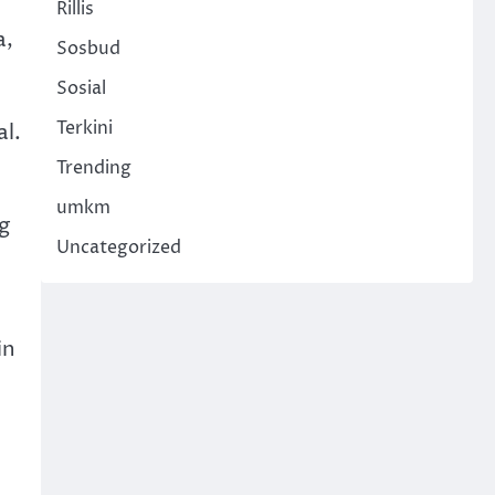
Rillis
a,
Sosbud
Sosial
Terkini
l.
Trending
umkm
g
Uncategorized
in