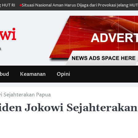
Situasi Nasional Aman Harus Dijaga dari Provokasi Jelang HUT ke-81 RI
iwi
a
bud
Keamanan
Opini
i Sejahterakan Papua
den Jokowi Sejahterakan