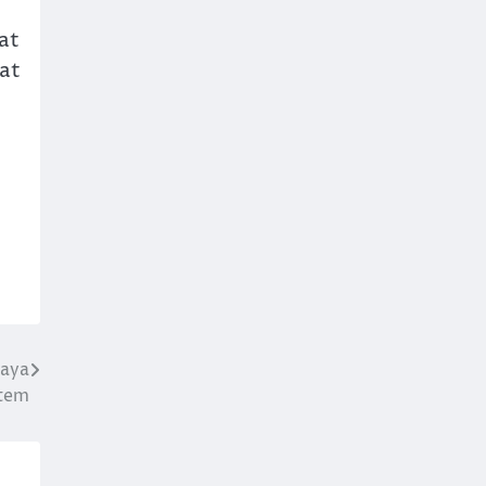
at
at
paya
stem