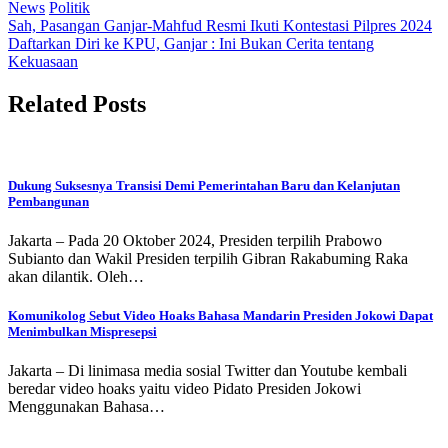
News
Politik
Post
Sah, Pasangan Ganjar-Mahfud Resmi Ikuti Kontestasi Pilpres 2024
Daftarkan Diri ke KPU, Ganjar : Ini Bukan Cerita tentang
navigation
Kekuasaan
Related Posts
Dukung Suksesnya Transisi Demi Pemerintahan Baru dan Kelanjutan
Pembangunan
Jakarta – Pada 20 Oktober 2024, Presiden terpilih Prabowo
Subianto dan Wakil Presiden terpilih Gibran Rakabuming Raka
akan dilantik. Oleh…
Komunikolog Sebut Video Hoaks Bahasa Mandarin Presiden Jokowi Dapat
Menimbulkan Mispresepsi
Jakarta – Di linimasa media sosial Twitter dan Youtube kembali
beredar video hoaks yaitu video Pidato Presiden Jokowi
Menggunakan Bahasa…