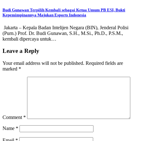
Budi Gunawan Terpilih Kembali sebagai Ketua Umum PB ESI, Bukti
Kepemimpinannya Majukan Esports Indonesia
Jakarta – Kepala Badan Intelijen Negara (BIN), Jenderal Polisi
(Purn.) Prof. Dr. Budi Gunawan, S.H., M.Si., Ph.D., P.S.M.,
kembali dipercaya untuk…
Leave a Reply
Your email address will not be published.
Required fields are
marked
*
Comment
*
Name
*
Email
*