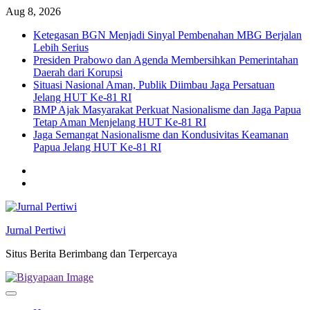
Skip
Aug 8, 2026
to
Ketegasan BGN Menjadi Sinyal Pembenahan MBG Berjalan
content
Lebih Serius
Presiden Prabowo dan Agenda Membersihkan Pemerintahan
Daerah dari Korupsi
Situasi Nasional Aman, Publik Diimbau Jaga Persatuan
Jelang HUT Ke-81 RI
BMP Ajak Masyarakat Perkuat Nasionalisme dan Jaga Papua
Tetap Aman Menjelang HUT Ke-81 RI
Jaga Semangat Nasionalisme dan Kondusivitas Keamanan
Papua Jelang HUT Ke-81 RI
Twitter
facebook
Jurnal Pertiwi
Situs Berita Berimbang dan Terpercaya