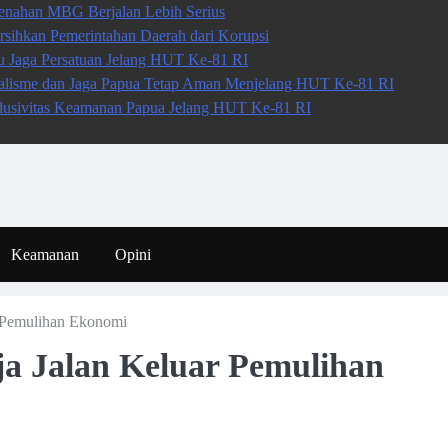
nahan MBG Berjalan Lebih Serius
sihkan Pemerintahan Daerah dari Korupsi
au Jaga Persatuan Jelang HUT Ke-81 RI
alisme dan Jaga Papua Tetap Aman Menjelang HUT Ke-81 RI
dusivitas Keamanan Papua Jelang HUT Ke-81 RI
Keamanan
Opini
 Pemulihan Ekonomi
a Jalan Keluar Pemulihan