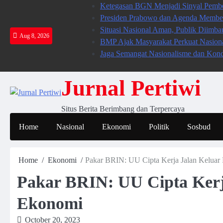
Skip
Ketegasan BGN Menjadi Sinyal Pembe
to
Presiden Prabowo dan Agenda Member
content
Situasi Nasional Aman, Publik Diimb
Aug 8, 2026
BMP Ajak Masyarakat Perkuat Nasion
Jaga Semangat Nasionalisme dan Kon
Jurnal Pertiwi
Situs Berita Berimbang dan Terpercaya
Home
Nasional
Ekonomi
Politik
Sosbud
Home
Ekonomi
Pakar BRIN: UU Cipta Kerja Jalan Keluar
Pakar BRIN: UU Cipta Kerj
Ekonomi
October 20, 2023