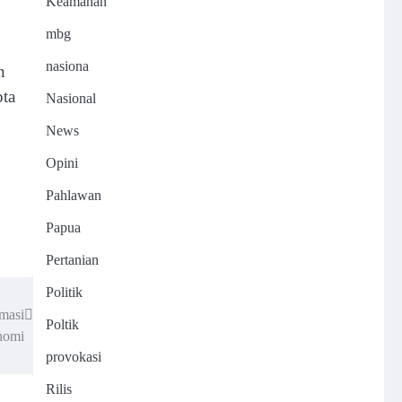
Keamanan
mbg
nasiona
n
pta
Nasional
News
Opini
Pahlawan
Papua
Pertanian
Politik
masi
Poltik
nomi
provokasi
Rilis