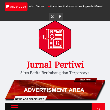
Skip
 Berjalan Lebih Serius
Presiden Prabowo dan Agenda Membersihkan Pem
Aug 9, 2026
to
content
Twitter
facebook
Jurnal Pertiwi
Situs Berita Berimbang dan Terpercaya