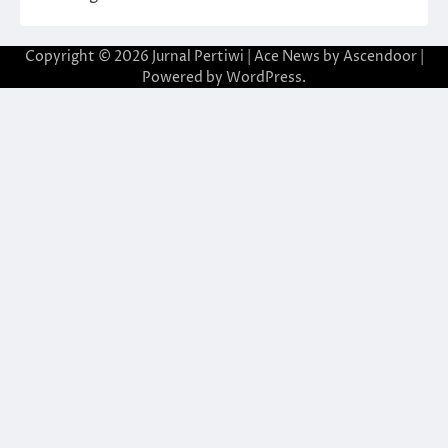
Copyright © 2026
Jurnal Pertiwi
| Ace News by
Ascendoor
|
Powered by
WordPress
.