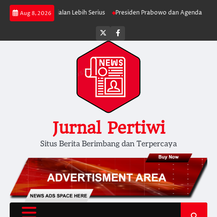
Skip
 MBG Berjalan Lebih Serius
Presiden Prabowo dan Agenda Membersihkan
Aug 8, 2026
to
content
Twitter
facebook
Jurnal Pertiwi
Situs Berita Berimbang dan Terpercaya