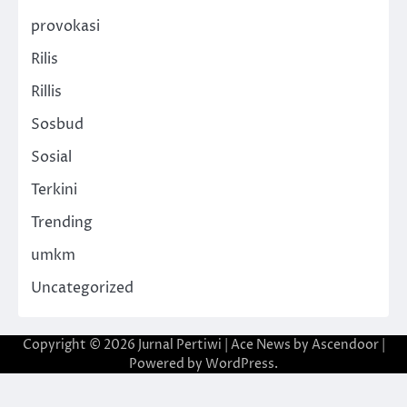
provokasi
Rilis
Rillis
Sosbud
Sosial
Terkini
Trending
umkm
Uncategorized
Copyright © 2026
Jurnal Pertiwi
| Ace News by
Ascendoor
|
Powered by
WordPress
.