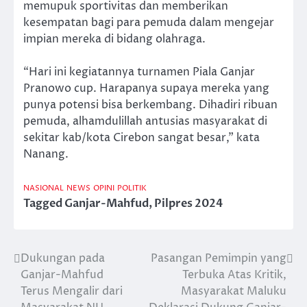
memupuk sportivitas dan memberikan
kesempatan bagi para pemuda dalam mengejar
impian mereka di bidang olahraga.
“Hari ini kegiatannya turnamen Piala Ganjar
Pranowo cup. Harapanya supaya mereka yang
punya potensi bisa berkembang. Dihadiri ribuan
pemuda, alhamdulillah antusias masyarakat di
sekitar kab/kota Cirebon sangat besar,” kata
Nanang.
NASIONAL
NEWS
OPINI
POLITIK
Tagged
Ganjar-Mahfud
,
Pilpres 2024
Dukungan pada
Pasangan Pemimpin yang
Post
Ganjar-Mahfud
Terbuka Atas Kritik,
navigation
Terus Mengalir dari
Masyarakat Maluku