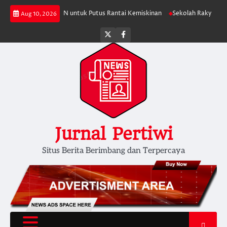
Skip
 Investasi APBN untuk Putus Rantai Kemiskinan
Sekolah Rakyat, Upaya 
Aug 10, 2026
to
content
Twitter
facebook
Jurnal Pertiwi
Situs Berita Berimbang dan Terpercaya